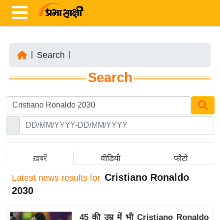
|
Search
|
ता
Search
ज़ा
ख
ब
र
रा
ष्ट्री
ख़बरें
वीडियो
फोटो
य
Cristiano Ronaldo
Latest
news results for
अं
2030
त
र्रा
45 की उम्र में भी Cristiano Ronaldo
ष्ट्री