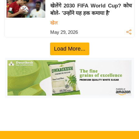
खेलेंगे 2030 FIFA World Cup? कोच
य
बोले- 'उन्होंने यह हक कमाया है'
बि
खेल
ज़
May 29, 2026
ने
स
Load More...
उ
द्यो
ग
ज
ग
त
वि
शे
ष
ज्ञ
रा