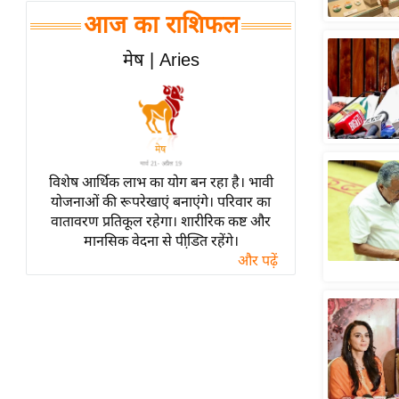
हॉलीवुड
आज का राशिफल
फिल्म समीक्षा
मेष | Aries
Breaking
News
लाइफस्टाइल
टेक्नॉलॉजी
ब्यूटी/फैशन
विशेष आर्थिक लाभ का योग बन रहा है। भावी
घरेलू नुस्खे
योजनाओं की रूपरेखाएं बनाएंगे। परिवार का
वातावरण प्रतिकूल रहेगा। शारीरिक कष्ट और
पर्यटन स्थल
मानसिक वेदना से पीडि़त रहेंगे।
फिटनेस मंत्रा
और पढ़ें
रिलेशनशिप
राजनीति
विश्लेषण
समसामयिक
मातृभूमि