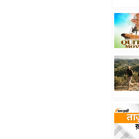
स्तंभ
एम.
आर.
आई.
चाय पर
समीक्षा
धर्म
ज्योतिष
प्रभु
महिमा/
धर्मस्थल
व्रत
त्योहार
राशिफल
विशेष