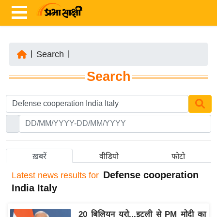
|
Search
|
ता
Search
ज़ा
ख
ब
र
रा
ष्ट्री
ख़बरें
वीडियो
फोटो
य
Defense cooperation
Latest
news results for
अं
India Italy
त
र्रा
20 बिलियन यूरो...इटली से PM मोदी का
ष्ट्री