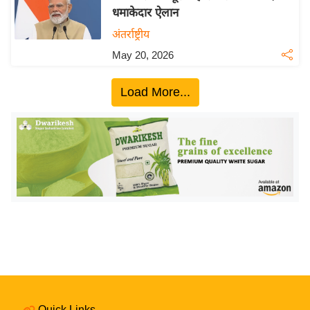
धमाकेदार ऐलान
य
अंतर्राष्ट्रीय
बि
ज़
May 20, 2026
ने
स
Load More...
उ
द्यो
ग
ज
ग
त
वि
शे
ष
ज्ञ
रा
Quick Links