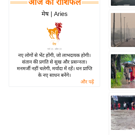
आज का राशिफल
हॉलीवुड
फिल्म समीक्षा
मेष | Aries
Breaking
News
लाइफस्टाइल
टेक्नॉलॉजी
नए लोगों से भेंट होंगी, जो लाभदायक होगी।
ब्यूटी/फैशन
संतान की प्रगति से सुख और प्रसन्नता।
घरेलू नुस्खे
मनमर्जी नहीं चलेगी, मर्यादा में रहें। धन प्राप्ति
के नए साधन बनेंगे।
पर्यटन स्थल
और पढ़ें
फिटनेस मंत्रा
रिलेशनशिप
राजनीति
विश्लेषण
समसामयिक
मातृभूमि