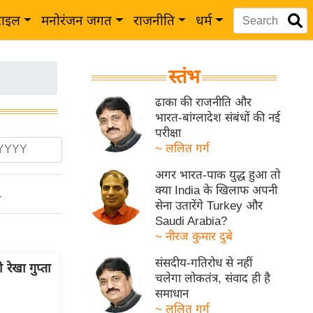
टाइल
मनोरंजन जगत
राजनीति
धर्म
स्तंभ
ढाका की राजनीति और
भारत-बांग्लादेश संबंधों की नई
परीक्षा
~ ललित गर्ग
अगर भारत-पाक युद्ध हुआ तो
क्या India के खिलाफ अपनी
ो
सेना उतारेंगे Turkey और
Saudi Arabia?
~ नीरज कुमार दुबे
संसदीय-गतिरोध से नहीं
 रेखा गुप्ता
चलेगा लोकतंत्र, संवाद ही है
समाधान
~ ललित गर्ग