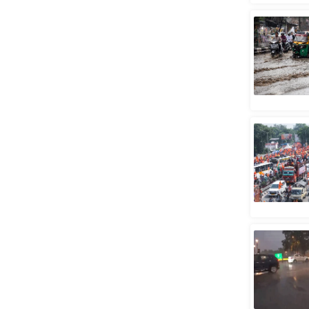
स्तंभ
एम.
आर.
आई.
चाय पर
समीक्षा
धर्म
ज्योतिष
प्रभु
महिमा/
धर्मस्थल
व्रत
त्योहार
राशिफल
विशेष