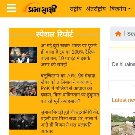
राष्ट्रीय
अंतर्राष्ट्रीय
बिज़नेस
Latest
ता
स्पेशल रिपोर्ट
News
|
Se
ज़ा
in
ख
आ गई बुरी खबर! भारत पर फूटने
Hindi
ही वाला है ट्रंप का 100% टैरिफ
ब
वाला बम, 10 प्वाइंट में इसके
र
असर को समझें
Hindi
राष्ट्रीय
बलूचिस्तान का 70% क्षेत्र गंवाया,
News
अंतर्राष्ट्रीय
खैबर को तालिबान ने कब्जाया,
Live
PoK में गोलियों से आवाज को
बिज़नेस
दबाया, किस पाकिस्तान पर हुकूमत
Latest
ne
उद्योग
कर रहे मुनीर-शहबाज?
Breaking
जगत
News in
जुबान बिगड़ी हुई थी उदयनिधि की,
विशेषज्ञ
पहली बार मिला सवा शेर, सत्ता में
Hindi
आते ही विजय ने धरा थलापति
राय
अवतार