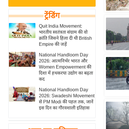
बजट
Hindi
खेल
News
ट्रेंडिंग
क्रिकेट
Hindi
Quit India Movement:
IPL
भारतीय स्वतंत्रता संग्राम की वो
Videos
2026
क्रांति जिसने हिला दी थी British
क्राइम
Empire की जड़ें
ई-पेपर
National Handloom Day
2026: आत्मनिर्भर भारत और
मिसाल बेमिसाल
Women Empowerment की
शख्सियत
दिशा में हथकरघा उद्योग का बढ़ता
यंग इंडिया
कद
साहित्य जगत
National Handloom Day
2026: Swadeshi Movement
ऑटो वर्ल्ड
से PM Modi की पहल तक, जानें
न्यूज ब्रीफ
इस दिन का गौरवशाली इतिहास
मनोरंजन जगत
बॉलीवुड