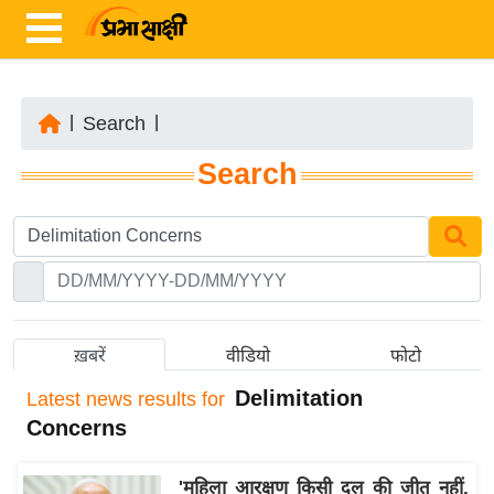
|
Search
|
ता
Search
ज़ा
ख
ब
र
रा
ष्ट्री
ख़बरें
वीडियो
फोटो
य
Delimitation
Latest
news results for
अं
Concerns
त
र्रा
'महिला आरक्षण किसी दल की जीत नहीं,
ष्ट्री