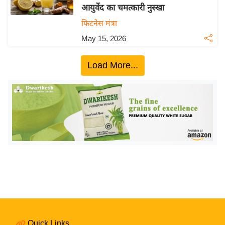
आयुर्वेद का चमत्कारी नुस्खा
य
फिटनेस मंत्रा
बि
May 15, 2026
ज़
ने
Load More...
स
उ
द्यो
ग
ज
ग
त
वि
शे
ष
ज्ञ
रा
Quick Links