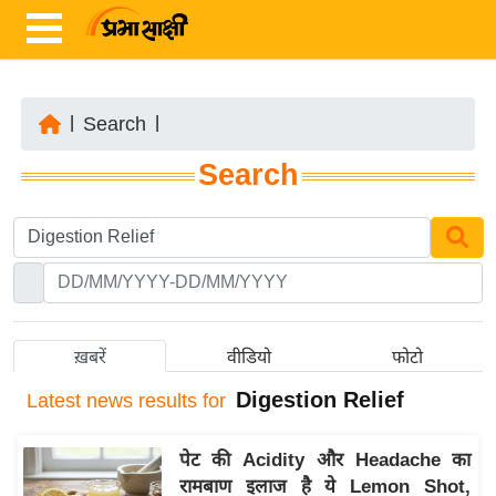
|
Search
|
ता
Search
ज़ा
ख
ब
र
रा
ष्ट्री
ख़बरें
वीडियो
फोटो
य
Digestion Relief
Latest
news results for
अं
त
पेट की Acidity और Headache का
र्रा
रामबाण इलाज है ये Lemon Shot,
ष्ट्री