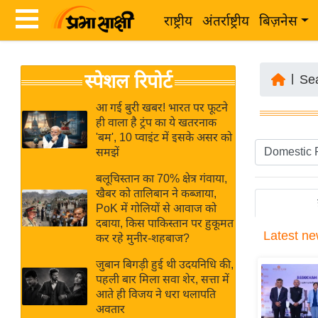
राष्ट्रीय
अंतर्राष्ट्रीय
बिज़नेस
Latest
ता
स्पेशल रिपोर्ट
News
|
Se
ज़ा
in
ख
आ गई बुरी खबर! भारत पर फूटने
Hindi
ही वाला है ट्रंप का ये खतरनाक
ब
'बम', 10 प्वाइंट में इसके असर को
र
समझें
Hindi
राष्ट्रीय
बलूचिस्तान का 70% क्षेत्र गंवाया,
News
अंतर्राष्ट्रीय
खैबर को तालिबान ने कब्जाया,
Live
PoK में गोलियों से आवाज को
बिज़नेस
दबाया, किस पाकिस्तान पर हुकूमत
Latest
ne
उद्योग
कर रहे मुनीर-शहबाज?
Breaking
जगत
News in
जुबान बिगड़ी हुई थी उदयनिधि की,
विशेषज्ञ
पहली बार मिला सवा शेर, सत्ता में
Hindi
आते ही विजय ने धरा थलापति
राय
अवतार