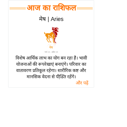
हॉलीवुड
आज का राशिफल
फिल्म समीक्षा
मेष | Aries
Breaking
News
लाइफस्टाइल
टेक्नॉलॉजी
ब्यूटी/फैशन
विशेष आर्थिक लाभ का योग बन रहा है। भावी
घरेलू नुस्खे
योजनाओं की रूपरेखाएं बनाएंगे। परिवार का
वातावरण प्रतिकूल रहेगा। शारीरिक कष्ट और
पर्यटन स्थल
मानसिक वेदना से पीडि़त रहेंगे।
फिटनेस मंत्रा
और पढ़ें
रिलेशनशिप
राजनीति
विश्लेषण
समसामयिक
मातृभूमि