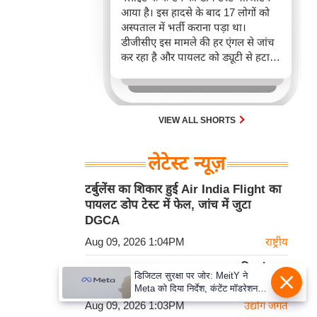
आया है। इस हादसे के बाद 17 लोगों को
अस्पताल में भर्ती कराना पड़ा था।
डीजीसीए इस मामले की हर एंगल से जांच
कर रहा है और पायलट को ड्यूटी से हटा
दिया गया है।
VIEW ALL SHORTS
लेटेस्ट न्यूज़
टर्बुलेंस का शिकार हुई Air India Flight का
पायलट डोप टेस्ट में फेल, जांच में जुटा
DGCA
Aug 09, 2026 1:04PM
राष्ट्रीय
BIS बढ़ाएगा Silver Jewellery की जांच
डिजिटल सुरक्षा पर जोर: MeitY ने
क्षमता, दो वर्षों में होगा लैब का विस्तार
Meta को दिया निर्देश, कंटेंट मॉडरेशन
मजबूत करे
Aug 09, 2026 1:03PM
उद्योग जगत