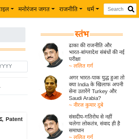
टाइल
मनोरंजन जगत
राजनीति
धर्म
स्तंभ
ढाका की राजनीति और
भारत-बांग्लादेश संबंधों की नई
परीक्षा
~ ललित गर्ग
अगर भारत-पाक युद्ध हुआ तो
क्या India के खिलाफ अपनी
ो
सेना उतारेंगे Turkey और
Saudi Arabia?
~ नीरज कुमार दुबे
संसदीय-गतिरोध से नहीं
्र, Patent
चलेगा लोकतंत्र, संवाद ही है
समाधान
~ ललित गर्ग