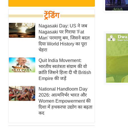
बजट
Hindi
खेल
News
ट्रेंडिंग
क्रिकेट
Hindi
Nagasaki Day: US ने जब
IPL
Nagasaki पर गिराया 'Fat
Videos
2026
Man' परमाणु बम, जिसने बदल
क्राइम
दिया World History का पूरा
चेहरा
ई-पेपर
Quit India Movement:
मिसाल बेमिसाल
भारतीय स्वतंत्रता संग्राम की वो
शख्सियत
क्रांति जिसने हिला दी थी British
यंग इंडिया
Empire की जड़ें
साहित्य जगत
National Handloom Day
2026: आत्मनिर्भर भारत और
ऑटो वर्ल्ड
Women Empowerment की
न्यूज ब्रीफ
दिशा में हथकरघा उद्योग का बढ़ता
कद
मनोरंजन जगत
बॉलीवुड