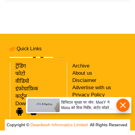
र्ल्ड
न्यू
ज
ब्री
फ
म
Quick Links
नो
रं
ट्रेंडिंग
Archive
ज
About us
फोटो
न
Disclaimer
वीडियो
ज
Advertise with us
इंफ़ोग्राफ़िक
ग
Privacy Policy
कार्टून
त
RSS
डिजिटल सुरक्षा पर जोर: MeitY ने
Download App
Meta को दिया निर्देश, कंटेंट मॉडरेशन
Our Team
बॉ
मजबूत करे
ली
Copyright ©
Dwarikesh Informatics Limited.
All Rights Reserved.
वु