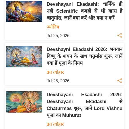
य
Devshayani Ekadashi: धार्मिक ही
ब
नहीं Scientific वजहों से भी खास है
ज
चातुर्मास, जानें क्या करें और क्या न करें
ट
ज्योतिष
खे
Jul 25, 2026
ल
Devshayni Ekadashi 2026: भगवान
क्रि
विष्णु के शयन के साथ चतुर्मास शुरू, जानें
के
क्या हैं पूजा के नियम
ट
व्रत त्योहार
I
Jul 25, 2026
P
L
Devshayani Ekadashi 2026:
2
Devshayani Ekadashi से
0
Chaturmas शुरू, जानें Lord Vishnu
2
पूजा का Muhurat
6
व्रत त्योहार
क्रा