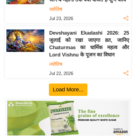
ख्सि
ज्योतिष
य
त
Jul 23, 2026
यं
Devshayani Ekadashi 2026: 25
ग
जुलाई को रखा जाएगा व्रत, जानिए
इं
Chaturmas का धार्मिक महत्व और
डि
Lord Vishnu के पूजन का विधान
या
ज्योतिष
सा
Jul 22, 2026
हि
त्य
Load More...
ज
ग
त
ऑ
टो
व