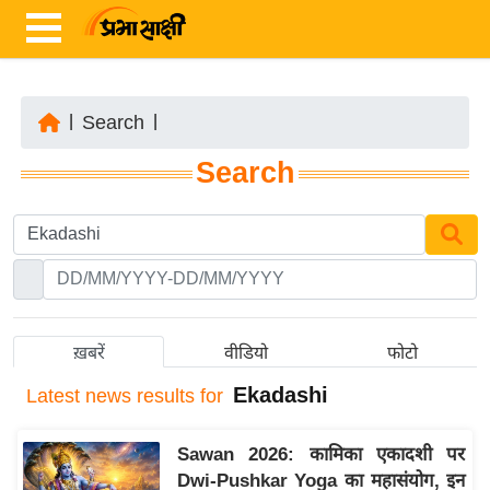
|
Search
|
ता
Search
ज़ा
ख
ब
र
रा
ष्ट्री
ख़बरें
वीडियो
फोटो
य
Ekadashi
Latest
news results for
अं
त
Sawan 2026: कामिका एकादशी पर
र्रा
Dwi-Pushkar Yoga का महासंयोग, इन
ष्ट्री