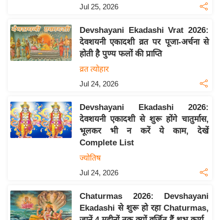
Jul 25, 2026
इ
म
Devshayani Ekadashi Vrat 2026:
ई
देवशयनी एकादशी व्रत पर पूजा-अर्चना से
-
होती है पुण्य फलों की प्राप्ति
पे
व्रत त्योहार
प
Jul 24, 2026
र
मि
Devshayani Ekadashi 2026:
सा
देवशयनी एकादशी से शुरू होंगे चातुर्मास,
भूलकर भी न करें ये काम, देखें
ल
Complete List
बे
ज्योतिष
मि
Jul 24, 2026
सा
ल
Chaturmas 2026: Devshayani
Ekadashi से शुरू हो रहा Chaturmas,
श
जानें 4 महीनों तक क्यों वर्जित हैं शुभ कार्य