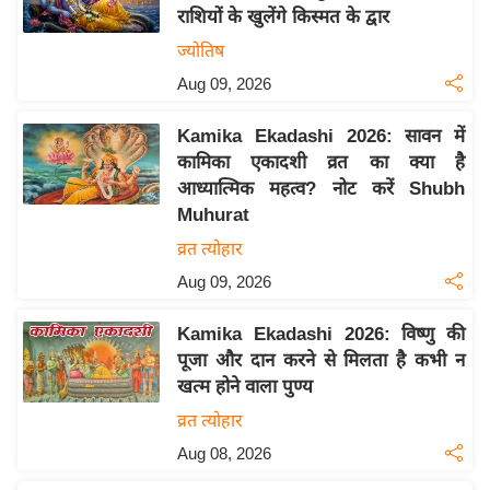
राशियों के खुलेंगे किस्मत के द्वार
य
ज्योतिष
बि
Aug 09, 2026
ज़
ने
Kamika Ekadashi 2026: सावन में
स
कामिका एकादशी व्रत का क्या है
उ
आध्यात्मिक महत्व? नोट करें Shubh
द्यो
Muhurat
ग
व्रत त्योहार
ज
Aug 09, 2026
ग
त
Kamika Ekadashi 2026: विष्णु की
वि
पूजा और दान करने से मिलता है कभी न
शे
खत्म होने वाला पुण्य
ष
व्रत त्योहार
ज्ञ
Aug 08, 2026
रा