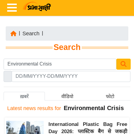
|
Search
|
ता
Search
ज़ा
ख
ब
र
रा
ष्ट्री
ख़बरें
वीडियो
फोटो
य
Environmental Crisis
Latest
news results for
अं
त
International Plastic Bag Free
र्रा
Day 2026: प्लास्टिक बैग से जकड़ी
ष्ट्री