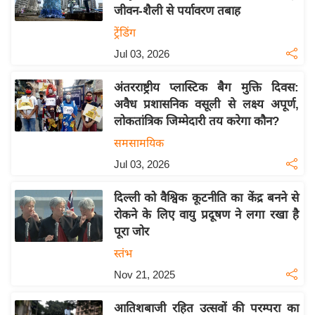
जीवन-शैली से पर्यावरण तबाह
य
ट्रेंडिंग
बि
Jul 03, 2026
ज़
ने
अंतरराष्ट्रीय प्लास्टिक बैग मुक्ति दिवस:
स
अवैध प्रशासनिक वसूली से लक्ष्य अपूर्ण,
उ
लोकतांत्रिक जिम्मेदारी तय करेगा कौन?
द्यो
समसामयिक
ग
Jul 03, 2026
ज
ग
दिल्ली को वैश्विक कूटनीति का केंद्र बनने से
त
रोकने के लिए वायु प्रदूषण ने लगा रखा है
वि
पूरा जोर
शे
स्तंभ
ष
Nov 21, 2025
ज्ञ
रा
आतिशबाजी रहित उत्सवों की परम्परा का