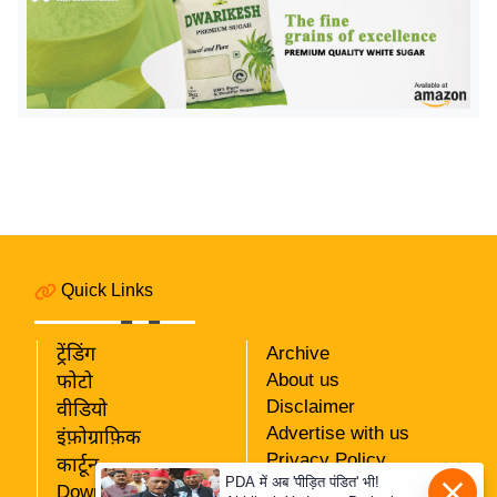
इ
म
ई
-
पे
प
र
मि
सा
Quick Links
ल
ट्रेंडिंग
Archive
बे
About us
फोटो
मि
Disclaimer
वीडियो
सा
Advertise with us
इंफ़ोग्राफ़िक
ल
Privacy Policy
कार्टून
श
PDA में अब 'पीड़ित पंडित' भी!
RSS
Download App