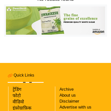
य
बि
ज़
ने
स
उ
द्यो
ग
ज
ग
त
Quick Links
वि
शे
ट्रेंडिंग
Archive
ष
About us
फोटो
ज्ञ
Disclaimer
वीडियो
रा
Advertise with us
इंफ़ोग्राफ़िक