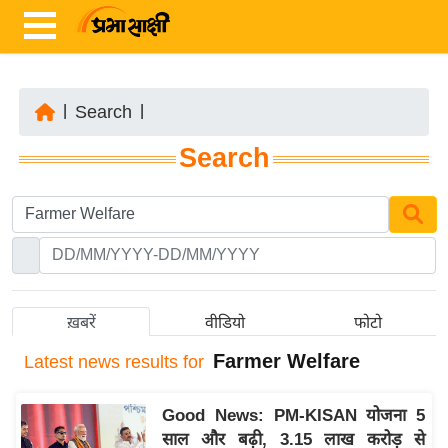
|
Search
|
ता
Search
ज़ा
ख
ब
र
रा
ष्ट्री
ख़बरें
वीडियो
फोटो
य
Farmer Welfare
Latest
news results for
अं
त
Good News: PM-KISAN योजना 5
र्रा
साल और बढ़ी, 3.15 लाख करोड़ से
ष्ट्री