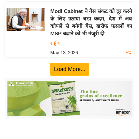
ख्सि
य
Modi Cabinet ने गैस संकट को दूर करने
त
के लिए उठाया बड़ा कदम, देश में अब
कोयले से बनेगी गैस, खरीफ फसलों का
यं
MSP बढ़ाने को भी मंजूरी दी
ग
राष्ट्रीय
इं
डि
May 13, 2026
या
Load More...
सा
हि
त्य
ज
ग
त
ऑ
टो
व