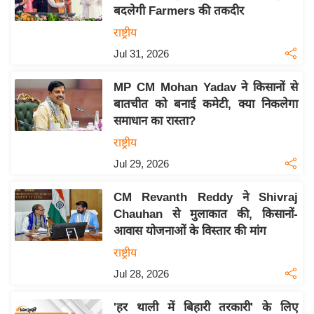
बदलेगी Farmers की तकदीर
य
राष्ट्रीय
बि
Jul 31, 2026
ज़
ने
MP CM Mohan Yadav ने किसानों से
स
बातचीत को बनाई कमेटी, क्या निकलेगा
उ
समाधान का रास्ता?
द्यो
राष्ट्रीय
ग
Jul 29, 2026
ज
ग
CM Revanth Reddy ने Shivraj
त
Chauhan से मुलाकात की, किसानों-
वि
आवास योजनाओं के विस्तार की मांग
शे
राष्ट्रीय
ष
Jul 28, 2026
ज्ञ
रा
'हर थाली में बिहारी तरकारी' के लिए