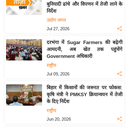
य
बुनियादी ढांचे और विपणन में तेजी लाने के
ब
निर्देश
ज
उद्योग जगत
ट
Jul 27, 2026
खे
ल
दरभंगा में Sugar Farmers की बढ़ेगी
आमदनी, अब खेत तक पहुंचेंगे
क्रि
Government अधिकारी
के
राष्ट्रीय
ट
Jul 09, 2026
I
P
बिहार में किसानों की जरूरत पर फोकस:
L
कृषि मंत्री ने PMKSY क्रियान्वयन में तेजी
2
के दिए निर्देश
0
राष्ट्रीय
2
Jun 20, 2026
6
क्रा