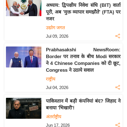
अध्याय: द्विपक्षीय निवेश संधि (BIT) वार्ता
य
पूरी, अब 'मुक्त व्यापार समझौते' (FTA) पर
बि
नजर
ज़
उद्योग जगत
ने
Jul 09, 2026
स
उ
Prabhasakshi NewsRoom:
द्यो
Border पर तनाव के बीच Modi सरकार
ग
ने 4 Chinese Companies को दी छूट,
ज
Congress ने उठाये सवाल
ग
राष्ट्रीय
त
Jul 04, 2026
वि
शे
पाकिस्तान में बड़ी कंपनियां बंद? जिहाद ने
ष
बनाया 'भिखारी'!
ज्ञ
अंतर्राष्ट्रीय
रा
Jun 17, 2026