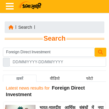
|
Search
|
ता
Search
ज़ा
ख
ब
र
रा
ष्ट्री
ख़बरें
वीडियो
फोटो
य
Foreign Direct
Latest
news results for
अं
Investment
त
र्रा
भारत-मालदीव आर्थिक संबंधों में नया
ष्ट्री