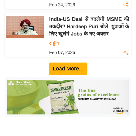
ख्सि
Feb 24, 2026
य
त
India-US Deal से बदलेगी MSME की
तकदीर? Hardeep Puri बोले- युवाओं के
यं
लिए खुलेंगे Jobs के नए अवसर
ग
इं
राष्ट्रीय
डि
Feb 07, 2026
या
सा
Load More...
हि
त्य
ज
ग
त
ऑ
टो
व