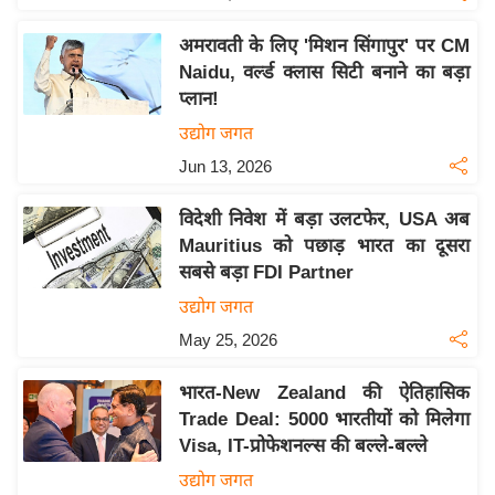
य
ब
अमरावती के लिए 'मिशन सिंगापुर' पर CM
ज
Naidu, वर्ल्ड क्लास सिटी बनाने का बड़ा
ट
प्लान!
खे
उद्योग जगत
ल
Jun 13, 2026
क्रि
विदेशी निवेश में बड़ा उलटफेर, USA अब
के
Mauritius को पछाड़ भारत का दूसरा
ट
सबसे बड़ा FDI Partner
I
उद्योग जगत
P
May 25, 2026
L
2
भारत-New Zealand की ऐतिहासिक
0
Trade Deal: 5000 भारतीयों को मिलेगा
2
Visa, IT-प्रोफेशनल्स की बल्ले-बल्ले
6
उद्योग जगत
क्रा