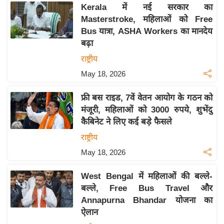
य
Kerala में नई सरकार का
ब
Masterstroke, महिलाओं को Free
ज
Bus यात्रा, ASHA Workers का मानदेय
बढ़ा
ट
राष्ट्रीय
खे
ल
May 18, 2026
क्रि
फ्री बस राइड, 7वें वेतन आयोग के गठन को
के
मंजूरी, महिलाओं को 3000 रुपये, शुभेंदु
ट
कैबिनेट ने लिए कई बड़े फैसले
I
राष्ट्रीय
P
May 18, 2026
L
2
West Bengal में महिलाओं की बल्ले-
0
बल्ले, Free Bus Travel और
2
Annapurna Bhandar योजना का
6
ऐलान
क्रा