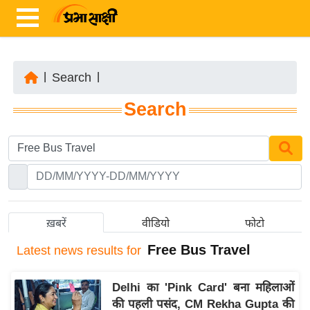
|
Search
|
ता
Search
ज़ा
ख
ब
र
रा
ष्ट्री
ख़बरें
वीडियो
फोटो
य
Free Bus Travel
Latest
news results for
अं
त
Delhi का 'Pink Card' बना महिलाओं
र्रा
की पहली पसंद, CM Rekha Gupta की
ष्ट्री