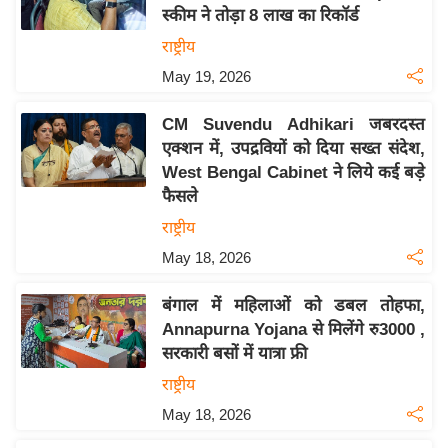
स्कीम ने तोड़ा 8 लाख का रिकॉर्ड
य
राष्ट्रीय
बि
May 19, 2026
ज़
ने
CM Suvendu Adhikari जबरदस्त
स
एक्शन में, उपद्रवियों को दिया सख्त संदेश,
उ
West Bengal Cabinet ने लिये कई बड़े
द्यो
फैसले
ग
राष्ट्रीय
ज
May 18, 2026
ग
त
बंगाल में महिलाओं को डबल तोहफा,
वि
Annapurna Yojana से मिलेंगे रु3000 ,
शे
सरकारी बसों में यात्रा फ्री
ष
राष्ट्रीय
ज्ञ
May 18, 2026
रा