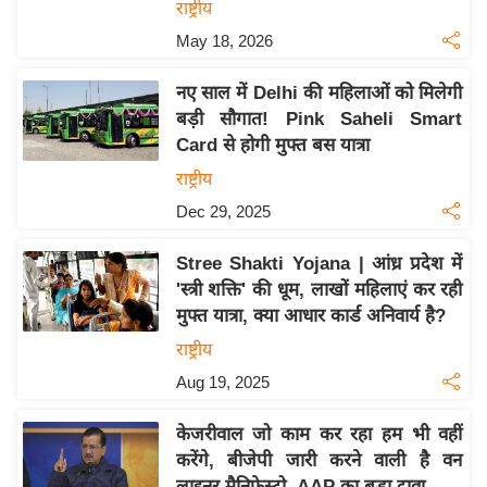
राष्ट्रीय
इ
May 18, 2026
म
ई
नए साल में Delhi की महिलाओं को मिलेगी
-
बड़ी सौगात! Pink Saheli Smart
पे
Card से होगी मुफ्त बस यात्रा
प
राष्ट्रीय
र
Dec 29, 2025
मि
सा
Stree Shakti Yojana | आंध्र प्रदेश में
'स्त्री शक्ति' की धूम, लाखों महिलाएं कर रही
ल
मुफ्त यात्रा, क्या आधार कार्ड अनिवार्य है?
बे
राष्ट्रीय
मि
Aug 19, 2025
सा
ल
केजरीवाल जो काम कर रहा हम भी वहीं
करेंगे, बीजेपी जारी करने वाली है वन
श
लाइनर मैनिफेस्टो, AAP का बड़ा दावा