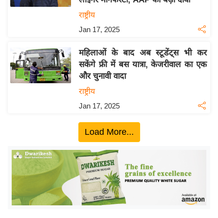
ख्सि
राष्ट्रीय
य
त
Jan 17, 2025
यं
महिलाओं के बाद अब स्टूडेंट्स भी कर
ग
सकेंगे फ्री में बस यात्रा, केजरीवाल का एक
इं
और चुनावी वादा
डि
राष्ट्रीय
या
Jan 17, 2025
सा
हि
Load More...
त्य
ज
ग
त
ऑ
टो
व