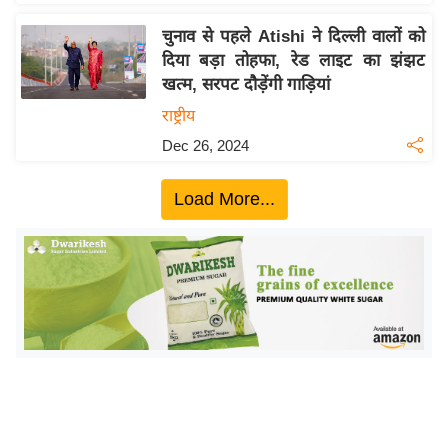
ख्सि
य
चुनाव से पहले Atishi ने दिल्ली वालों को
त
दिया बड़ा तोहफा, रेड लाइट का झंझट
खत्‍म, सरपट दौड़ेंगी गाड़ियां
यं
ग
राष्ट्रीय
इं
Dec 26, 2024
डि
या
Load More...
सा
हि
त्य
ज
ग
त
ऑ
टो
व