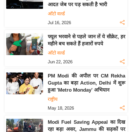
आदत जेब पर पड़ सकती है भारी
य
ऑटो वर्ल्ड
बि
Jul 16, 2026
ज़
ने
फ्यूल भरवाने से पहले जान लें ये सीक्रेट, हर
स
महीने बच सकते हैं हजारों रुपये
उ
ऑटो वर्ल्ड
द्यो
Jun 22, 2026
ग
ज
PM Modi की अपील पर CM Rekha
ग
Gupta का बड़ा Action, Delhi में शुरू
त
हुआ 'Metro Monday' अभियान
वि
राष्ट्रीय
शे
May 18, 2026
ष
ज्ञ
Modi Fuel Saving Appeal का दिख
रा
रहा बड़ा असर, Jammu की सड़कों पर