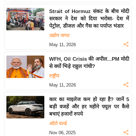
इ
Strait of Hormuz संकट के बीच मोदी
म
सरकार ने देश को दिया भरोसा- देश में
ई
पेट्रोल, डीजल और गैस का पर्याप्त भंडार
-
उद्योग जगत
पे
May 11, 2026
प
र
WFH, Oil Crisis की अपील...PM मोदी
मि
से क्यों भिड़े राहुल गांधी?
सा
राष्ट्रीय
ल
May 11, 2026
बे
कार का माइलेज कम हो रहा है? जानें 5
मि
बड़ी वजहें और हर महीने फ्यूल पर कैसे
सा
बचाएं हजारों रुपये
ल
ऑटो वर्ल्ड
श
Nov 06, 2025