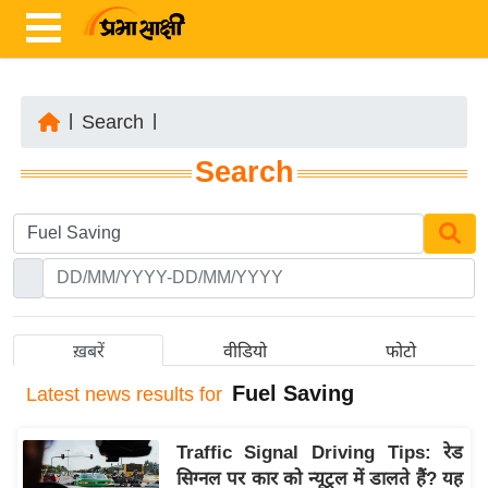
|
Search
|
ता
Search
ज़ा
ख
ब
र
रा
ष्ट्री
ख़बरें
वीडियो
फोटो
य
Fuel Saving
Latest
news results for
अं
त
Traffic Signal Driving Tips: रेड
र्रा
सिग्नल पर कार को न्यूट्रल में डालते हैं? यह
ष्ट्री