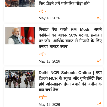
य
फिर दौड़ने लगे पारंपरिक घोड़ा-तांगे
ब
राष्ट्रीय
ज
May 18, 2026
ट
खे
मिसाल पेश करते PM Modi: अपने
ल
काफिले का आकार 50% घटाया, ई-वाहन
पर जोर, आर्थिक संकट से निपटने के लिए
क्रि
बनाया 'मास्टर प्लान'
के
राष्ट्रीय
ट
May 13, 2026
I
P
Delhi NCR Schools Online | क्या
L
दिल्ली-NCR के स्कूल और यूनिवर्सिटी फिर
2
होंगे ऑनलाइन? ईंधन बचाने की अपील के
0
बाद चर्चा तेज
2
राष्ट्रीय
6
May 12, 2026
क्रा