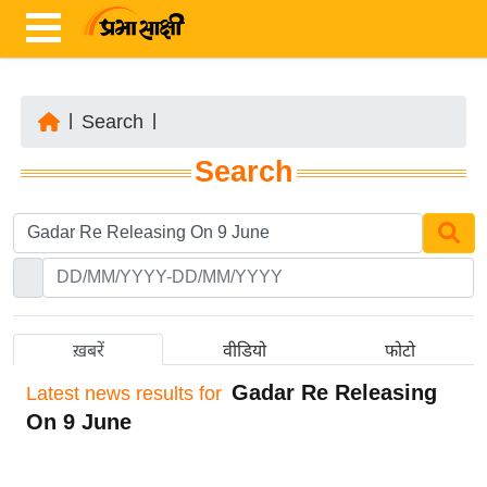
|
Search
|
ता
Search
ज़ा
ख
ब
र
रा
ष्ट्री
ख़बरें
वीडियो
फोटो
य
Gadar Re Releasing
Latest
news results for
अं
On 9 June
त
र्रा
ष्ट्री