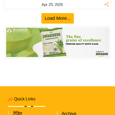
य
Apr 29, 2026
ब
ज
Load More...
ट
खे
ल
क्रि
के
ट
I
P
L
2
0
Quick Links
2
6
ट्रेंडिंग
Archive
क्रा