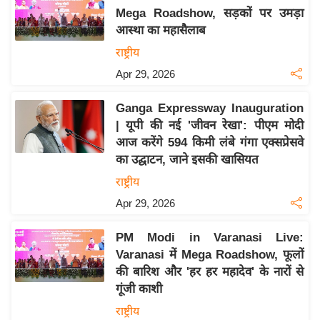
Mega Roadshow, सड़कों पर उमड़ा
य
आस्था का महासैलाब
बि
राष्ट्रीय
ज़
Apr 29, 2026
ने
स
Ganga Expressway Inauguration
उ
| यूपी की नई 'जीवन रेखा': पीएम मोदी
द्यो
आज करेंगे 594 किमी लंबे गंगा एक्सप्रेसवे
ग
का उद्घाटन, जाने इसकी खासियत
ज
राष्ट्रीय
ग
Apr 29, 2026
त
वि
PM Modi in Varanasi Live:
शे
Varanasi में Mega Roadshow, फूलों
ष
की बारिश और 'हर हर महादेव' के नारों से
ज्ञ
गूंजी काशी
रा
राष्ट्रीय