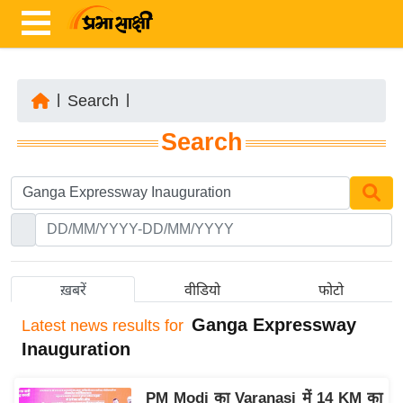
|
Search
|
ता
Search
ज़ा
ख
ब
र
रा
ष्ट्री
ख़बरें
वीडियो
फोटो
य
Ganga Expressway
Latest
news results for
अं
Inauguration
त
र्रा
PM Modi का Varanasi में 14 KM का
ष्ट्री