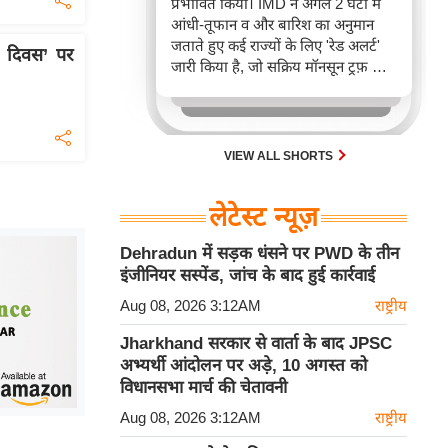
प्रभावित किया। IMD ने अगले 2 घंटों में
आंधी-तूफान व और बारिश का अनुमान
जताते हुए कई राज्यों के लिए 'रेड अलर्ट'
ति दिवस’ पर
जारी किया है, जो सक्रिय मॉनसून ट्रफ़ और
चक्रवाती हवाओं के घेरे का परिणाम है,
जिससे यातायात बाधित होने के साथ-साथ
सफदरजंग अस्पताल में भी जलभराव की
स्थिति बनी।
VIEW ALL SHORTS
लेटेस्ट न्यूज़
Dehradun में सड़क धंसने पर PWD के तीन
इंजीनियर सस्पेंड, जांच के बाद हुई कार्रवाई
Aug 08, 2026 3:12AM
राष्ट्रीय
Jharkhand सरकार से वार्ता के बाद JPSC
अभ्यर्थी आंदोलन पर अड़े, 10 अगस्त को
विधानसभा मार्च की चेतावनी
Aug 08, 2026 3:12AM
राष्ट्रीय