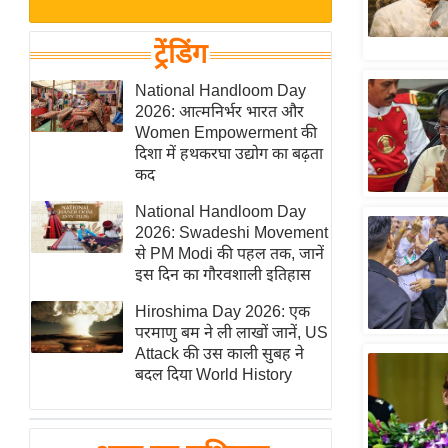
बजट
Hindi
खेल
News
ट्रेंडिंग
क्रिकेट
Hindi
National Handloom Day
IPL
2026: आत्मनिर्भर भारत और
Videos
2026
Women Empowerment की
क्राइम
दिशा में हथकरघा उद्योग का बढ़ता
कद
ई-पेपर
National Handloom Day
मिसाल बेमिसाल
2026: Swadeshi Movement
शख्सियत
से PM Modi की पहल तक, जानें
यंग इंडिया
इस दिन का गौरवशाली इतिहास
साहित्य जगत
Hiroshima Day 2026: एक
परमाणु बम ने ली लाखों जानें, US
ऑटो वर्ल्ड
Attack की उस काली सुबह ने
न्यूज ब्रीफ
बदल दिया World History
मनोरंजन जगत
बॉलीवुड