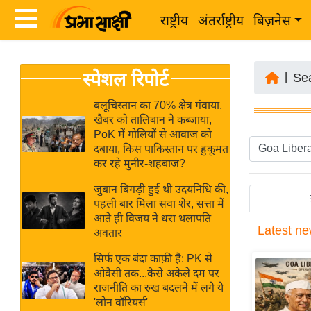
राष्ट्रीय
अंतर्राष्ट्रीय
बिज़नेस
Latest
ता
स्पेशल रिपोर्ट
News
|
Se
ज़ा
in
ख
बलूचिस्तान का 70% क्षेत्र गंवाया,
Hindi
खैबर को तालिबान ने कब्जाया,
ब
PoK में गोलियों से आवाज को
र
दबाया, किस पाकिस्तान पर हुकूमत
Hindi
कर रहे मुनीर-शहबाज?
राष्ट्रीय
News
अंतर्राष्ट्रीय
जुबान बिगड़ी हुई थी उदयनिधि की,
Live
पहली बार मिला सवा शेर, सत्ता में
बिज़नेस
आते ही विजय ने धरा थलापति
Latest
ne
उद्योग
अवतार
Breaking
जगत
News in
सिर्फ एक बंदा काफ़ी है: PK से
विशेषज्ञ
ओवैसी तक...कैसे अकेले दम पर
Hindi
राजनीति का रुख बदलने में लगे ये
राय
'लोन वॉरियर्स'