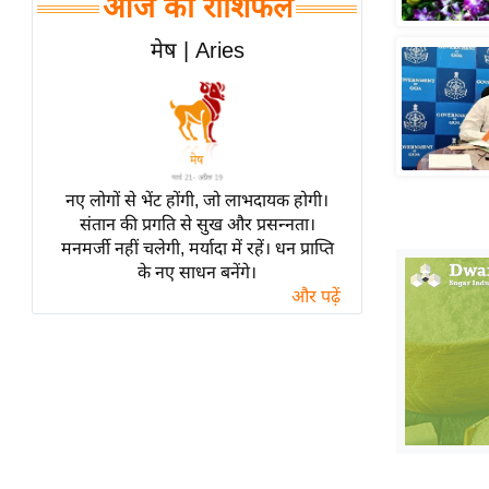
आज का राशिफल
हॉलीवुड
फिल्म समीक्षा
मेष | Aries
Breaking
News
लाइफस्टाइल
टेक्नॉलॉजी
नए लोगों से भेंट होंगी, जो लाभदायक होगी।
ब्यूटी/फैशन
संतान की प्रगति से सुख और प्रसन्नता।
घरेलू नुस्खे
मनमर्जी नहीं चलेगी, मर्यादा में रहें। धन प्राप्ति
के नए साधन बनेंगे।
पर्यटन स्थल
और पढ़ें
फिटनेस मंत्रा
रिलेशनशिप
राजनीति
विश्लेषण
समसामयिक
मातृभूमि