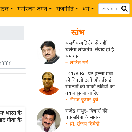
टाइल
मनोरंजन जगत
राजनीति
धर्म
स्तंभ
संसदीय-गतिरोध से नहीं
चलेगा लोकतंत्र, संवाद ही है
समाधान
~ ललित गर्ग
FCRA Bill पर हल्ला मचा
रहे विपक्षी दलों और ईसाई
ो
संगठनों को मार्को रुबियो का
बयान सुनना चाहिए
~ नीरज कुमार दुबे
राजेंद्र माथुर- विचारों की
िय' भारत के
पत्रकारिता के नायक
ाद गोवा के
~ प्रो. संजय द्विवेदी