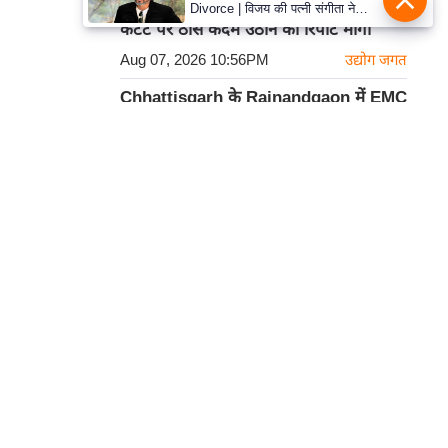
Meta टीम से सरकार ने Deepfake और AI
Divorce | विजय की पत्नी संगीता ने
वापस ली तलाक की अर्जी, कोर्ट ने मामले
कंटेंट पर ठोस कदम उठाने की रिपोर्ट मांगी
को किया निपटाया
Aug 07, 2026 10:56PM
उद्योग जगत
Chhattisgarh के Rajnandgaon में EMC
2.0 को केंद्र से मंजूरी, ₹3000 करोड़ का होगा
निवेश
Aug 07, 2026 10:55PM
राष्ट्रीय
हमसे सम्पर्क करें
कार्टून
प्रथम तल, 12-अजीत सिंह हाउस,
डीडीए कॉम्पलेक्स, युसूफ सराय,
नई दिल्ली-110049
दूरभाषः- 011-26866034
ईमेल-
edit@prabhasakshi.com
Contact Editor