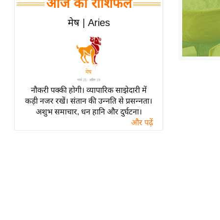
आज का राशिफल
हॉलीवुड
फिल्म समीक्षा
मेष | Aries
Breaking
News
लाइफस्टाइल
टेक्नॉलॉजी
नौकरी पक्की होगी। व्यापारिक साझेदारी में
ब्यूटी/फैशन
कड़ी नजर रखें। संतान की उन्नति से प्रसन्नता।
घरेलू नुस्खे
अशुभ समाचार, धन हानि और दुर्घटना।
और पढ़ें
पर्यटन स्थल
फिटनेस मंत्रा
रिलेशनशिप
राजनीति
विश्लेषण
समसामयिक
मातृभूमि