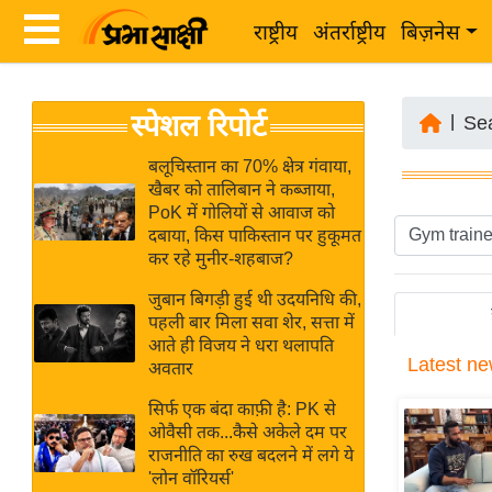
राष्ट्रीय
अंतर्राष्ट्रीय
बिज़नेस
Latest
ता
स्पेशल रिपोर्ट
News
|
Se
ज़ा
in
ख
बलूचिस्तान का 70% क्षेत्र गंवाया,
Hindi
खैबर को तालिबान ने कब्जाया,
ब
PoK में गोलियों से आवाज को
र
दबाया, किस पाकिस्तान पर हुकूमत
Hindi
कर रहे मुनीर-शहबाज?
राष्ट्रीय
News
अंतर्राष्ट्रीय
जुबान बिगड़ी हुई थी उदयनिधि की,
Live
पहली बार मिला सवा शेर, सत्ता में
बिज़नेस
आते ही विजय ने धरा थलापति
Latest
ne
उद्योग
अवतार
Breaking
जगत
News in
सिर्फ एक बंदा काफ़ी है: PK से
विशेषज्ञ
ओवैसी तक...कैसे अकेले दम पर
Hindi
राजनीति का रुख बदलने में लगे ये
राय
'लोन वॉरियर्स'