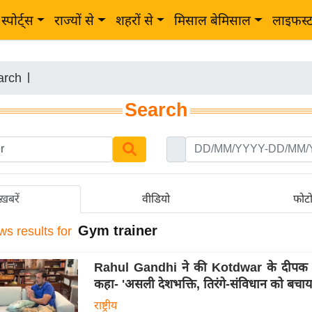
स्पोर्ट्स
राज्यों से
शहरों से
मिसाल बेमिसाल
लाइफस्
arch
|
Search
ख़बरें
वीडियो
फोट
Gym trainer
ws results for
Rahul Gandhi ने की Kotdwar के दीपक 
कहा- 'असली देशभक्ति, तिरंगे-संविधान को बचाय
राष्ट्रीय