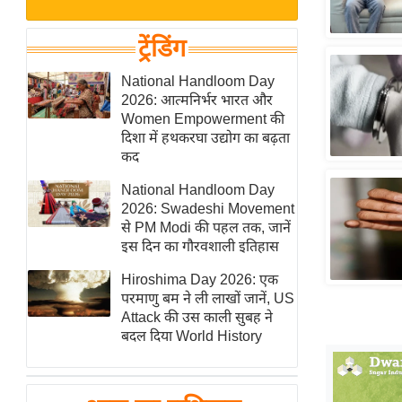
बजट
Hindi
खेल
News
ट्रेंडिंग
क्रिकेट
Hindi
National Handloom Day
IPL
2026: आत्मनिर्भर भारत और
Videos
2026
Women Empowerment की
क्राइम
दिशा में हथकरघा उद्योग का बढ़ता
कद
ई-पेपर
National Handloom Day
मिसाल बेमिसाल
2026: Swadeshi Movement
शख्सियत
से PM Modi की पहल तक, जानें
यंग इंडिया
इस दिन का गौरवशाली इतिहास
साहित्य जगत
Hiroshima Day 2026: एक
परमाणु बम ने ली लाखों जानें, US
ऑटो वर्ल्ड
Attack की उस काली सुबह ने
न्यूज ब्रीफ
बदल दिया World History
मनोरंजन जगत
बॉलीवुड