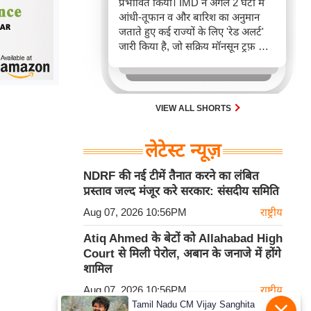
प्रभावित किया। IMD ने अगले 2 घंटों में
आंधी-तूफान व और बारिश का अनुमान
जताते हुए कई राज्यों के लिए 'रेड अलर्ट'
जारी किया है, जो सक्रिय मॉनसून ट्रफ़ और
चक्रवाती हवाओं के घेरे का परिणाम है,
जिससे यातायात बाधित होने के साथ-साथ
सफदरजंग अस्पताल में भी जलभराव की
स्थिति बनी।
VIEW ALL SHORTS
लेटेस्ट न्यूज़
NDRF की नई टीमें तैनात करने का लंबित
प्रस्ताव जल्द मंजूर करे सरकार: संसदीय समिति
Aug 07, 2026 10:56PM
राष्ट्रीय
Atiq Ahmed के बेटों को Allahabad High
Court से मिली पेरोल, अबान के जनाजे में होंगे
शामिल
Aug 07, 2026 10:56PM
राष्ट्रीय
Tamil Nadu CM Vijay Sanghita