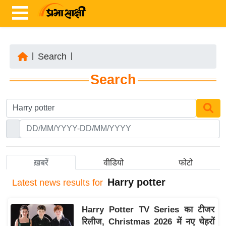
|
Search
|
ता
Search
ज़ा
ख
ब
र
रा
ष्ट्री
ख़बरें
वीडियो
फोटो
य
Harry potter
Latest
news results for
अं
त
Harry Potter TV Series का टीजर
र्रा
रिलीज, Christmas 2026 में नए चेहरों
ष्ट्री