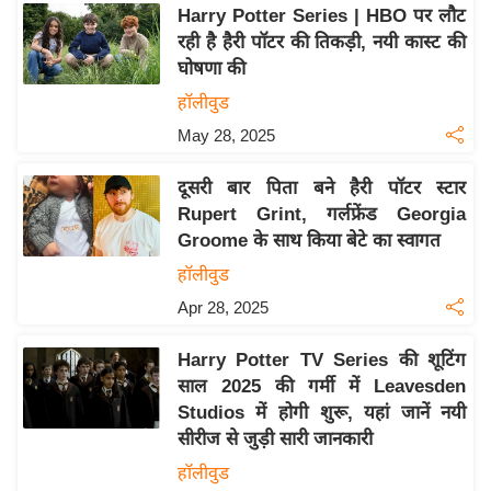
य
Harry Potter Series | HBO पर लौट
ब
रही है हैरी पॉटर की तिकड़ी, नयी कास्ट की
ज
घोषणा की
ट
हॉलीवुड
खे
May 28, 2025
ल
दूसरी बार पिता बने हैरी पॉटर स्टार
क्रि
Rupert Grint, गर्लफ्रेंड Georgia
के
Groome के साथ किया बेटे का स्वागत
ट
हॉलीवुड
I
Apr 28, 2025
P
L
Harry Potter TV Series की शूटिंग
2
साल 2025 की गर्मी में Leavesden
0
Studios में होगी शुरू, यहां जानें नयी
2
सीरीज से जुड़ी सारी जानकारी
6
हॉलीवुड
क्रा