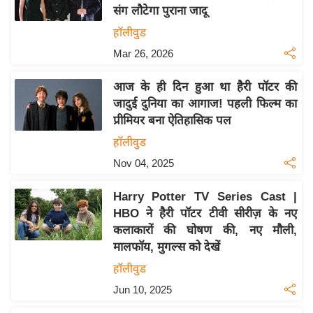
संग लौटेगा पुराना जादू
य
हॉलीवुड
बि
Mar 26, 2026
ज़
ने
आज के ही दिन हुआ था हैरी पॉटर की
स
जादुई दुनिया का आगाज! पहली फिल्म का
उ
प्रीमियर बना ऐतिहासिक पल
द्यो
हॉलीवुड
ग
Nov 04, 2025
ज
ग
Harry Potter TV Series Cast |
त
HBO ने हैरी पॉटर टीवी सीरीज़ के नए
वि
कलाकारों की घोषण की, नए मौली,
शे
मालफॉय, मुगल्स को देखें
ष
हॉलीवुड
ज्ञ
Jun 10, 2025
रा