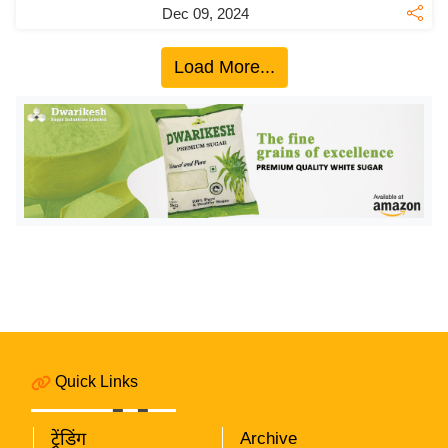
Dec 09, 2024
इ
म
Load More...
ई
-
पे
प
र
मि
सा
ल
बे
मि
सा
Quick Links
ल
श
ट्रेंडिंग
Archive