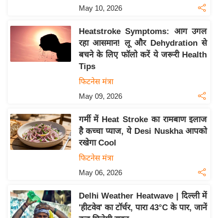
May 10, 2026
इ
म
Heatstroke Symptoms: आग उगल
ई
रहा आसमान! लू और Dehydration से
-
बचने के लिए फॉलो करें ये जरूरी Health
पे
Tips
प
फिटनेस मंत्रा
र
May 09, 2026
मि
सा
गर्मी में Heat Stroke का रामबाण इलाज
ल
है कच्चा प्याज, ये Desi Nuskha आपको
रखेगा Cool
बे
फिटनेस मंत्रा
मि
May 06, 2026
सा
ल
Delhi Weather Heatwave | दिल्ली में
'हीटवेव' का टॉर्चर, पारा 43°C के पार, जानें
श