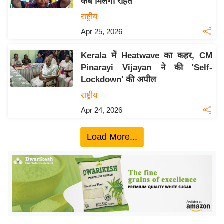
कब मिलेगी राहत
ख्सि
य
राष्ट्रीय
त
Apr 25, 2026
यं
Kerala में Heatwave का कहर, CM
ग
Pinarayi Vijayan ने की 'Self-
इं
Lockdown' की अपील
डि
राष्ट्रीय
या
Apr 24, 2026
सा
हि
Load More...
त्य
ज
ग
त
ऑ
टो
व