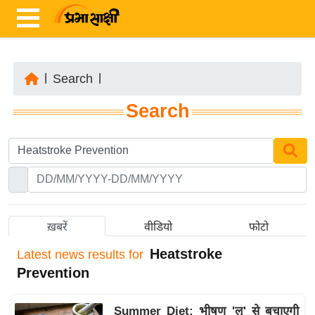
|
Search
|
ता
Search
ज़ा
ख
ब
र
रा
ष्ट्री
ख़बरें
वीडियो
फोटो
य
Heatstroke
Latest
news results for
अं
Prevention
त
र्रा
Summer Diet: भीषण 'लू' से बचाएगी
ष्ट्री