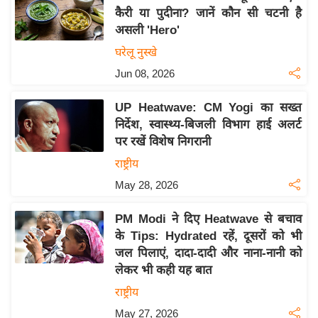
कैरी या पुदीना? जानें कौन सी चटनी है
य
असली 'Hero'
बि
घरेलू नुस्खे
ज़
Jun 08, 2026
ने
स
UP Heatwave: CM Yogi का सख्त
उ
निर्देश, स्वास्थ्य-बिजली विभाग हाई अलर्ट
द्यो
पर रखें विशेष निगरानी
ग
राष्ट्रीय
ज
May 28, 2026
ग
त
PM Modi ने दिए Heatwave से बचाव
वि
के Tips: Hydrated रहें, दूसरों को भी
शे
जल पिलाएं, दादा-दादी और नाना-नानी को
ष
लेकर भी कही यह बात
ज्ञ
राष्ट्रीय
रा
May 27, 2026