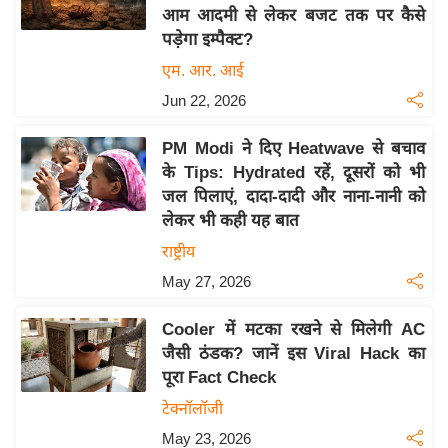
आम आदमी से लेकर बजट तक पर कैसे
य
पड़ेगा इम्पैक्ट?
बि
एम. आर. आई
ज़
Jun 22, 2026
ने
स
PM Modi ने दिए Heatwave से बचाव
उ
के Tips: Hydrated रहें, दूसरों को भी
द्यो
जल पिलाएं, दादा-दादी और नाना-नानी को
ग
लेकर भी कही यह बात
ज
राष्ट्रीय
ग
May 27, 2026
त
वि
Cooler में मटका रखने से मिलेगी AC
शे
जैसी ठंडक? जानें इस Viral Hack का
ष
पूरा Fact Check
ज्ञ
टेक्नॉलॉजी
रा
May 23, 2026