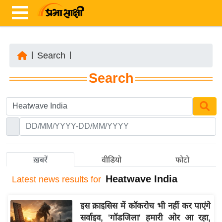
|
Search
|
ता
Search
ज़ा
ख
ब
र
रा
ष्ट्री
ख़बरें
वीडियो
फोटो
य
Heatwave India
Latest
news results for
अं
त
इस क्राइसिस में कॉकरोच भी नहीं कर पाएंगे
र्रा
सर्वाइव, 'गॉडजिला' हमारी ओर आ रहा,
ष्ट्री