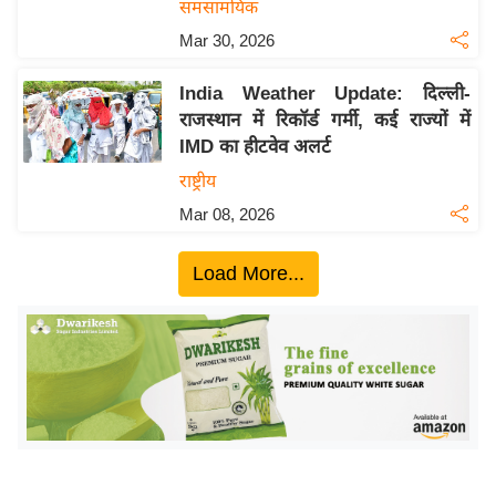
ख्सि
समसामयिक
य
Mar 30, 2026
त
India Weather Update: दिल्ली-
यं
राजस्थान में रिकॉर्ड गर्मी, कई राज्यों में
ग
IMD का हीटवेव अलर्ट
इं
राष्ट्रीय
डि
या
Mar 08, 2026
सा
Load More...
हि
त्य
ज
ग
त
ऑ
टो
व