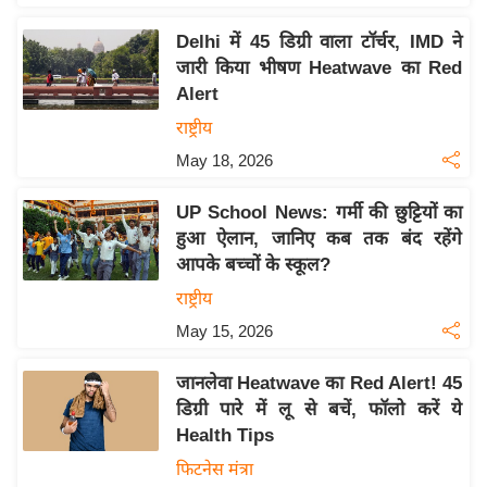
य
ब
Delhi में 45 डिग्री वाला टॉर्चर, IMD ने
ज
जारी किया भीषण Heatwave का Red
Alert
ट
राष्ट्रीय
खे
ल
May 18, 2026
क्रि
UP School News: गर्मी की छुट्टियों का
के
हुआ ऐलान, जानिए कब तक बंद रहेंगे
ट
आपके बच्चों के स्कूल?
I
राष्ट्रीय
P
May 15, 2026
L
2
जानलेवा Heatwave का Red Alert! 45
0
डिग्री पारे में लू से बचें, फॉलो करें ये
2
Health Tips
6
फिटनेस मंत्रा
क्रा