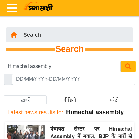
|
Search
|
ता
Search
ज़ा
ख
ब
र
रा
ष्ट्री
ख़बरें
वीडियो
फोटो
य
Himachal assembly
Latest
news results for
अं
त
पंचायत रोस्टर पर Himachal
र्रा
Assembly में बवाल, BJP के नारों से
ष्ट्री