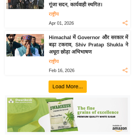
गूंजा सदन, कार्यवाही स्थगित।
य
राष्ट्रीय
बि
Apr 01, 2026
ज़
ने
Himachal में Governor और सरकार में
स
बढ़ा टकराव, Shiv Pratap Shukla ने
उ
अधूरा छोड़ा अभिभाषण
द्यो
राष्ट्रीय
ग
Feb 16, 2026
ज
ग
Load More...
त
वि
शे
ष
ज्ञ
रा