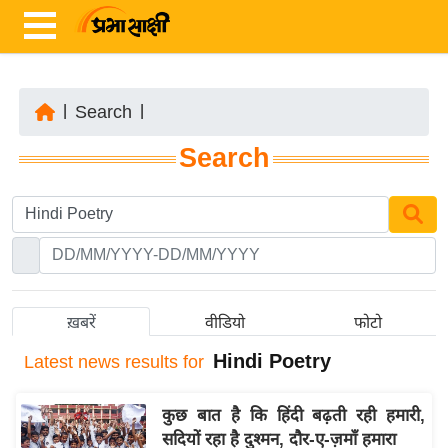
|
Search
|
ता
Search
ज़ा
ख
ब
र
रा
ष्ट्री
ख़बरें
वीडियो
फोटो
य
Hindi Poetry
Latest
news results for
अं
त
कुछ बात है कि हिंदी बढ़ती रही हमारी,
र्रा
सदियों रहा है दुश्मन, दौर-ए-ज़माँ हमारा
ष्ट्री