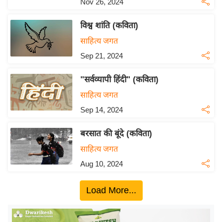
Nov 26, 2024
य
ब
विश्व शांति (कविता)
ज
साहित्य जगत
ट
Sep 21, 2024
खे
ल
"सर्वव्यापी हिंदी" (कविता)
क्रि
साहित्य जगत
के
Sep 14, 2024
ट
I
बरसात की बूंदे (कविता)
P
साहित्य जगत
L
Aug 10, 2024
2
0
Load More...
2
6
क्रा