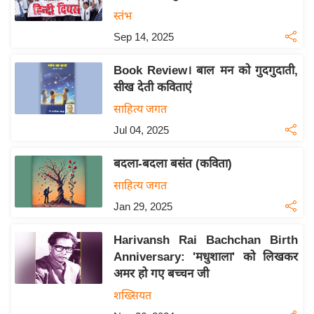
य
स्तंभ
बि
Sep 14, 2025
ज़
Book Review। बाल मन को गुदगुदाती,
ने
सीख देती कविताएं
स
साहित्य जगत
उ
Jul 04, 2025
द्यो
ग
बदला-बदला बसंत (कविता)
ज
साहित्य जगत
ग
त
Jan 29, 2025
वि
Harivansh Rai Bachchan Birth
शे
Anniversary: 'मधुशाला' को लिखकर
ष
अमर हो गए बच्चन जी
ज्ञ
शख्सियत
रा