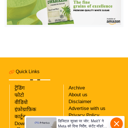
इ
म
ई
-
पे
प
र
मि
सा
Quick Links
ल
ट्रेंडिंग
Archive
बे
About us
फोटो
मि
Disclaimer
वीडियो
सा
Advertise with us
इंफ़ोग्राफ़िक
ल
Privacy Policy
कार्टून
डिजिटल सुरक्षा पर जोर: MeitY ने
RSS
श
Download App
Meta को दिया निर्देश, कंटेंट मॉडरेशन