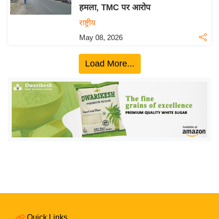
हमला, TMC पर आरोप
य
राष्ट्रीय
बि
May 08, 2026
ज़
ने
Load More...
स
उ
द्यो
ग
ज
ग
त
वि
शे
ष
ज्ञ
रा
Quick Links