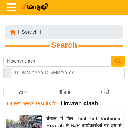
|
Search
|
ता
Search
ज़ा
ख
ब
र
रा
ष्ट्री
ख़बरें
वीडियो
फोटो
य
Howrah clash
Latest
news results for
अं
त
बंगाल में फिर Post-Poll Violence,
र्रा
Howrah में BJP कार्यकर्ताओं पर बम से
ष्ट्री