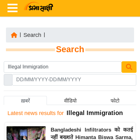
|
Search
|
ता
Search
ज़ा
ख
ब
र
रा
ष्ट्री
ख़बरें
वीडियो
फोटो
य
Illegal Immigration
Latest
news results for
अं
त
Bangladeshi Infiltrators को कतई
र्रा
नहीं बख्शते Himanta Biswa Sarma,
ष्ट्री