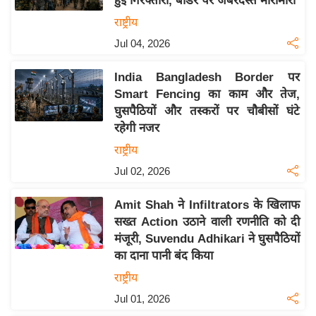
हुई गिरफ्तारी, बॉर्डर पर जबरदस्त मारामारी
इ
राष्ट्रीय
म
Jul 04, 2026
ई
-
India Bangladesh Border पर
पे
Smart Fencing का काम और तेज,
घुसपैठियों और तस्करों पर चौबीसों घंटे
प
रहेगी नजर
र
राष्ट्रीय
मि
सा
Jul 02, 2026
ल
Amit Shah ने Infiltrators के खिलाफ
सख्त Action उठाने वाली रणनीति को दी
बे
मंजूरी, Suvendu Adhikari ने घुसपैठियों
मि
का दाना पानी बंद किया
सा
राष्ट्रीय
ल
Jul 01, 2026
श