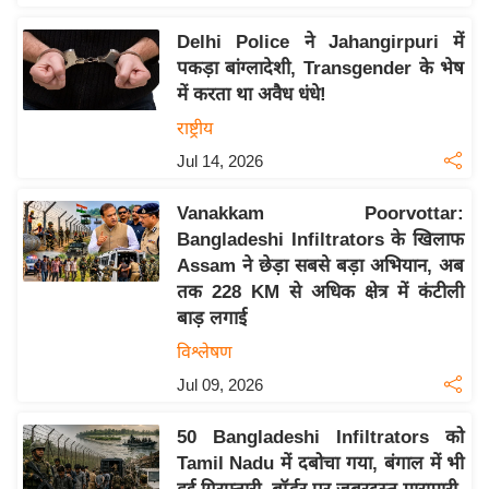
य
ब
Delhi Police ने Jahangirpuri में
ज
पकड़ा बांग्लादेशी, Transgender के भेष
में करता था अवैध धंधे!
ट
राष्ट्रीय
खे
ल
Jul 14, 2026
क्रि
Vanakkam Poorvottar:
के
Bangladeshi Infiltrators के खिलाफ
ट
Assam ने छेड़ा सबसे बड़ा अभियान, अब
I
तक 228 KM से अधिक क्षेत्र में कंटीली
P
बाड़ लगाई
L
विश्लेषण
2
Jul 09, 2026
0
2
50 Bangladeshi Infiltrators को
6
Tamil Nadu में दबोचा गया, बंगाल में भी
क्रा