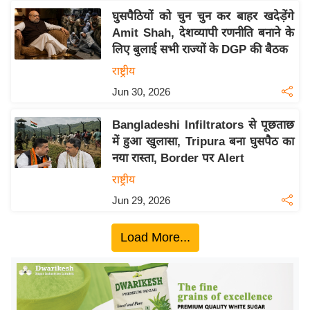
ख्सि
घुसपैठियों को चुन चुन कर बाहर खदेड़ेंगे
य
Amit Shah, देशव्यापी रणनीति बनाने के
त
लिए बुलाई सभी राज्यों के DGP की बैठक
यं
राष्ट्रीय
ग
Jun 30, 2026
इं
डि
Bangladeshi Infiltrators से पूछताछ
या
में हुआ खुलासा, Tripura बना घुसपैठ का
सा
नया रास्ता, Border पर Alert
हि
राष्ट्रीय
त्य
Jun 29, 2026
ज
ग
Load More...
त
ऑ
टो
व