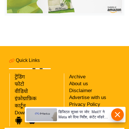
र्ल्ड
न्यू
ज
ब्री
फ
म
नो
रं
Quick Links
ज
न
ट्रेंडिंग
Archive
ज
About us
फोटो
ग
Disclaimer
वीडियो
त
Advertise with us
इंफ़ोग्राफ़िक
Privacy Policy
कार्टून
बॉ
RSS
डिजिटल सुरक्षा पर जोर: MeitY ने
Download App
ली
Meta को दिया निर्देश, कंटेंट मॉडरेशन
Our Team
वु
मजबूत करे