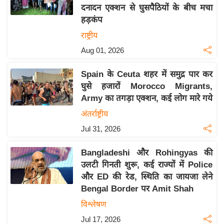
दनादन एक्शन से घुसपैठियों के बीच मचा
य
हड़कंप
बि
राष्ट्रीय
ज़
Aug 01, 2026
ने
स
Spain के Ceuta शहर में समुद्र पार कर
उ
घुसे हजारों Morocco Migrants,
द्यो
Army का तगड़ा एक्शन, कई लोग मारे गये
ग
अंतर्राष्ट्रीय
ज
Jul 31, 2026
ग
त
Bangladeshi और Rohingyas की
वि
उलटी गिनती शुरू, कई राज्यों में Police
शे
और ED की रेड, स्थिति का जायजा लेने
ष
Bengal Border पर Amit Shah
ज्ञ
विश्लेषण
रा
Jul 17, 2026