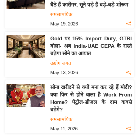
बैठे हैं कारीगर, सूने पड़े हैं बड़े-बड़े शोरूम
य
समसामयिक
बि
May 19, 2026
ज़
ने
Gold पर 15% Import Duty, GTRI
स
बोला- अब India-UAE CEPA के रास्ते
उ
बढ़ेगा सोने का आयात
द्यो
उद्योग जगत
ग
May 13, 2026
ज
ग
सोना खरीदने से क्यों मना कर रहे हैं मोदी?
त
क्या फिर से होने वाला है Work From
वि
Home? पेट्रोल-डीजल के दाम कबसे
शे
बढ़ेंगे?
ष
समसामयिक
ज्ञ
May 11, 2026
रा