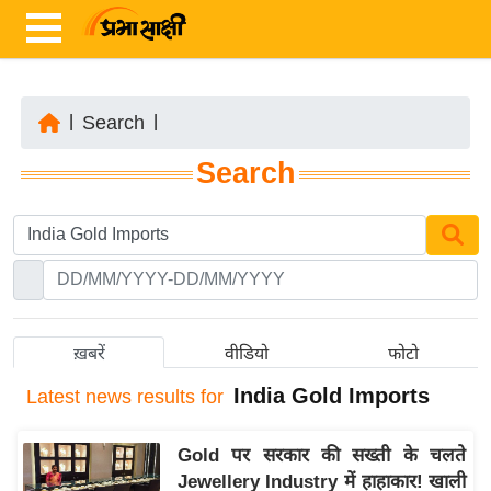
|
Search
|
ता
Search
ज़ा
ख
ब
र
रा
ष्ट्री
ख़बरें
वीडियो
फोटो
य
India Gold Imports
Latest
news results for
अं
त
Gold पर सरकार की सख्ती के चलते
र्रा
Jewellery Industry में हाहाकार! खाली
ष्ट्री