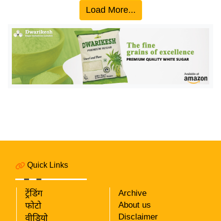
य
Load More...
ब
ज
ट
खे
ल
क्रि
के
ट
I
P
L
Quick Links
2
0
2
ट्रेंडिंग
Archive
6
About us
फोटो
Disclaimer
वीडियो
क्रा