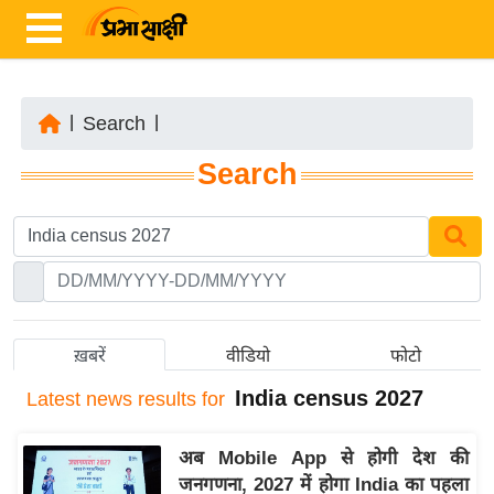
|
Search
|
ता
Search
ज़ा
ख
ब
र
रा
ष्ट्री
ख़बरें
वीडियो
फोटो
य
India census 2027
Latest
news results for
अं
त
अब Mobile App से होगी देश की
र्रा
जनगणना, 2027 में होगा India का पहला
ष्ट्री