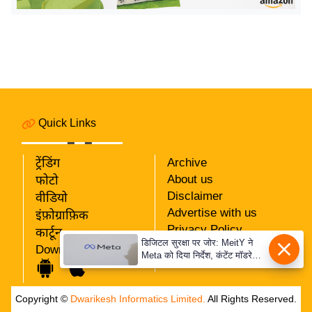
इ
म
ई
-
पे
प
Quick Links
र
मि
ट्रेंडिंग
Archive
सा
About us
फोटो
ल
Disclaimer
वीडियो
Advertise with us
इंफ़ोग्राफ़िक
बे
Privacy Policy
कार्टून
मि
डिजिटल सुरक्षा पर जोर: MeitY ने
RSS
Download App
Meta को दिया निर्देश, कंटेंट मॉडरेशन
सा
Our Team
मजबूत करे
ल
श
Copyright ©
Dwarikesh Informatics Limited.
All Rights Reserved.