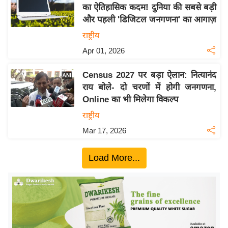
य
का ऐतिहासिक कदम! दुनिया की सबसे बड़ी
ब
और पहली 'डिजिटल जनगणना' का आगाज़
ज
राष्ट्रीय
ट
Apr 01, 2026
खे
ल
Census 2027 पर बड़ा ऐलान: नित्यानंद
राय बोले- दो चरणों में होगी जनगणना,
क्रि
Online का भी मिलेगा विकल्प
के
राष्ट्रीय
ट
Mar 17, 2026
I
P
Load More...
L
2
0
2
6
क्रा