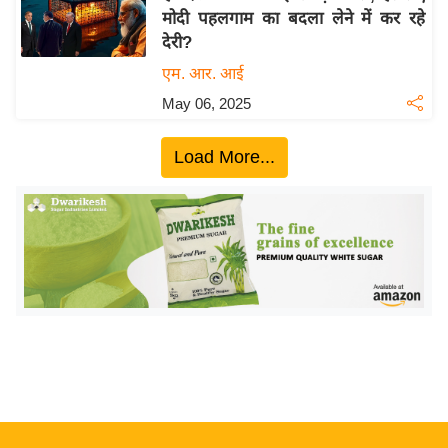
मोदी पहलगाम का बदला लेने में कर रहे
य
देरी?
बि
एम. आर. आई
ज़
May 06, 2025
ने
स
Load More...
उ
द्यो
ग
ज
ग
त
वि
शे
ष
ज्ञ
रा