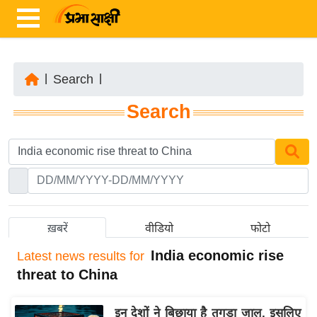
|
Search
|
ता
Search
ज़ा
ख
ब
र
रा
ष्ट्री
ख़बरें
वीडियो
फोटो
य
India economic rise
Latest
news results for
अं
threat to China
त
र्रा
इन देशों ने बिछाया है तगड़ा जाल, इसलिए
ष्ट्री