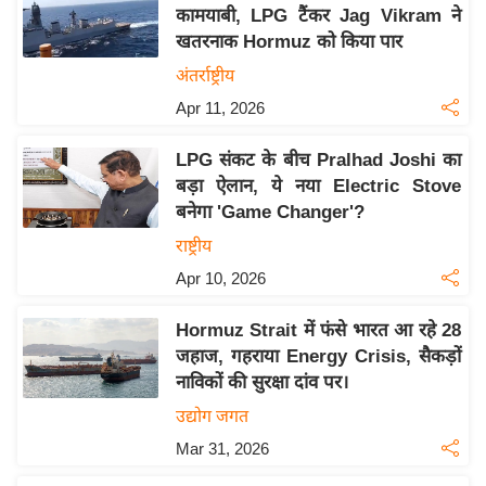
य
कामयाबी, LPG टैंकर Jag Vikram ने
ब
खतरनाक Hormuz को किया पार
ज
अंतर्राष्ट्रीय
ट
Apr 11, 2026
खे
ल
LPG संकट के बीच Pralhad Joshi का
बड़ा ऐलान, ये नया Electric Stove
क्रि
बनेगा 'Game Changer'?
के
राष्ट्रीय
ट
Apr 10, 2026
I
P
Hormuz Strait में फंसे भारत आ रहे 28
L
जहाज, गहराया Energy Crisis, सैकड़ों
2
नाविकों की सुरक्षा दांव पर।
0
उद्योग जगत
2
Mar 31, 2026
6
क्रा