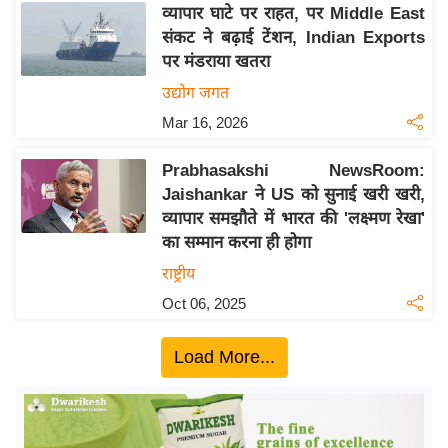
व्यापार घाटे पर राहत, पर Middle East
इ
संकट ने बढ़ाई टेंशन, Indian Exports
म
पर मंडराया खतरा
ई
उद्योग जगत
-
Mar 16, 2026
पे
प
Prabhasakshi NewsRoom:
र
Jaishankar ने US को सुनाई खरी खरी,
मि
व्यापार समझौते में भारत की 'लक्ष्मण रेखा'
सा
का सम्मान करना ही होगा
ल
राष्ट्रीय
Oct 06, 2025
बे
मि
Load More...
सा
ल
श