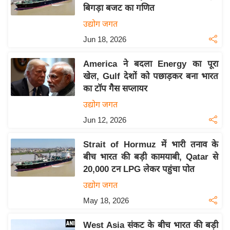
बिगड़ा बजट का गणित
य
उद्योग जगत
बि
Jun 18, 2026
ज़
ने
America ने बदला Energy का पूरा
स
खेल, Gulf देशों को पछाड़कर बना भारत
उ
का टॉप गैस सप्लायर
द्यो
उद्योग जगत
ग
Jun 12, 2026
ज
ग
Strait of Hormuz में भारी तनाव के
त
बीच भारत की बड़ी कामयाबी, Qatar से
वि
20,000 टन LPG लेकर पहुंचा पोत
शे
उद्योग जगत
ष
May 18, 2026
ज्ञ
रा
West Asia संकट के बीच भारत की बड़ी