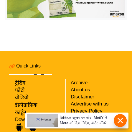
ख्सि
य
त
यं
ग
इं
डि
या
Quick Links
सा
हि
त्य
ट्रेंडिंग
Archive
ज
About us
फोटो
Disclaimer
ग
वीडियो
Advertise with us
त
इंफ़ोग्राफ़िक
Privacy Policy
कार्टून
ऑ
RSS
डिजिटल सुरक्षा पर जोर: MeitY ने
Download App
टो
Meta को दिया निर्देश, कंटेंट मॉडरेशन
Our Team
मजबूत करे
व