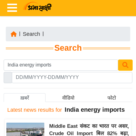
|
Search
|
ता
Search
ज़ा
ख
ब
र
रा
ष्ट्री
ख़बरें
वीडियो
फोटो
य
India energy imports
Latest
news results for
अं
त
Middle East संकट का भारत पर असर,
र्रा
Crude Oil Import बिल 82% बढ़ा,
ष्ट्री