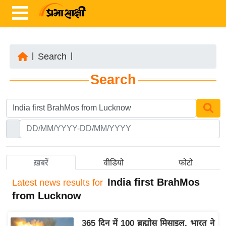
|
Search
|
ता
Search
ज़ा
ख
ब
र
रा
ष्ट्री
ख़बरें
वीडियो
फोटो
य
India first BrahMos
Latest
news results for
अं
from Lucknow
त
र्रा
365 दिन में 100 ब्रह्मोस मिसाइल, भारत ने
ष्ट्री