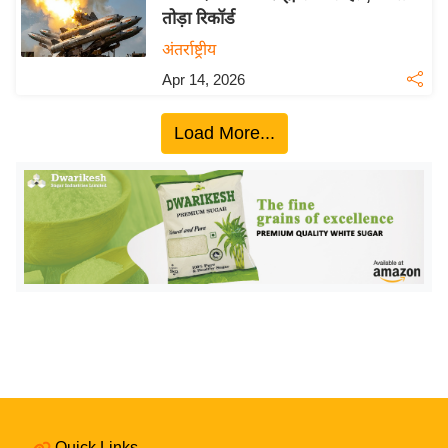
तोड़ा रिकॉर्ड
य
अंतर्राष्ट्रीय
बि
ज़
Apr 14, 2026
ने
स
Load More...
उ
द्यो
ग
ज
ग
त
वि
शे
ष
ज्ञ
रा
Quick Links