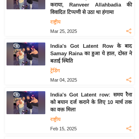
कराया, Ranveer Allahbadia की
य
विवादित टिप्पणी से उठा था हंगामा
बि
राष्ट्रीय
ज़
Mar 25, 2025
ने
स
India's Got Latent Row के बाद
उ
Samay Raina का हुआ ये हाल, दोस्त ने
द्यो
बताई स्थिति
ग
ट्रेंडिंग
ज
Mar 04, 2025
ग
त
India's Got Latent row: समय रैना
वि
को बयान दर्ज कराने के लिए 10 मार्च तक
शे
का वक्त मिला
ष
राष्ट्रीय
ज्ञ
Feb 15, 2025
रा