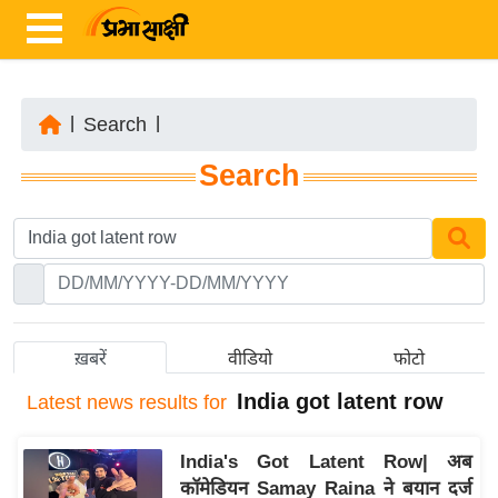
|
Search
|
ता
Search
ज़ा
ख
ब
र
रा
ष्ट्री
ख़बरें
वीडियो
फोटो
य
India got latent row
Latest
news results for
अं
त
India's Got Latent Row| अब
र्रा
कॉमेडियन Samay Raina ने बयान दर्ज
ष्ट्री