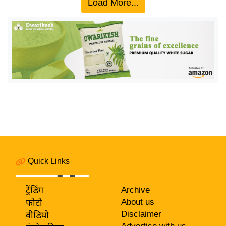
Load More...
ख्सि
य
त
यं
ग
इं
डि
या
सा
हि
त्य
ज
Quick Links
ग
त
ट्रेंडिंग
Archive
ऑ
About us
फोटो
टो
Disclaimer
वीडियो
व