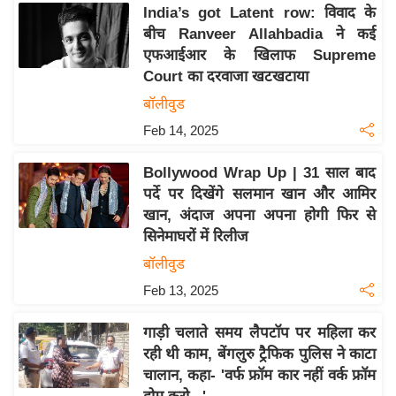
य
India’s got Latent row: विवाद के
ब
बीच Ranveer Allahbadia ने कई
ज
एफआईआर के खिलाफ Supreme
Court का दरवाजा खटखटाया
ट
बॉलीवुड
खे
ल
Feb 14, 2025
क्रि
Bollywood Wrap Up | 31 साल बाद
के
पर्दे पर दिखेंगे सलमान खान और आमिर
ट
खान, अंदाज अपना अपना होगी फिर से
I
सिनेमाघरों में रिलीज
P
बॉलीवुड
L
Feb 13, 2025
2
0
गाड़ी चलाते समय लैपटॉप पर महिला कर
2
रही थी काम, बेंगलुरु ट्रैफिक पुलिस ने काटा
6
चालान, कहा- 'वर्फ फ्रॉम कार नहीं वर्क फ्रॉम
क्रा