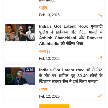
होम करो...'
इ
राष्ट्रीय
म
Feb 13, 2025
ई
-
India's Got Latent Row: गुवाहाटी
पे
पुलिस ने इंडियाज गॉट लैटेंट मामले में
Ashish Chanchlani और Ranveer
प
Allahbadia को नोटिस भेजा
र
बॉलीवुड
मि
सा
Feb 13, 2025
ल
India's Got Latent row: शो में गेस्ट
के तौर पर शामिल हुए 30-40 लोगों के
बे
खिलाफ साइबर सेल ने दर्ज किया मामला
मि
राष्ट्रीय
सा
ल
Feb 12, 2025
श