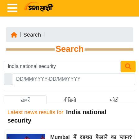
|
Search
|
ता
Search
ज़ा
ख
ब
र
रा
ष्ट्री
ख़बरें
वीडियो
फोटो
य
India national
Latest
news results for
अं
security
त
र्रा
Mumbai में दहशत फैलाने का प्लान?
ष्ट्री