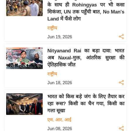
के साथ ही Rohingyas पर भी कसा
इ
शिकंजा, UN तक पहुँची बात, No Man's
म
Land में फँसे लोग
ई
राष्ट्रीय
-
Jun 19, 2026
पे
प
Nityanand Rai का बड़ा दावा: भारत
र
अब Naxal-मुक्त, आंतरिक सुरक्षा की
मि
ऐतिहासिक जीत
सा
राष्ट्रीय
ल
Jun 18, 2026
बे
भारत को किस बड़े जंग के लिए तैयार कर
मि
रहा रूस? किसी का चैन गया, किसी का
सा
गला सूखा
ल
एम. आर. आई
श
Jun 08, 2026