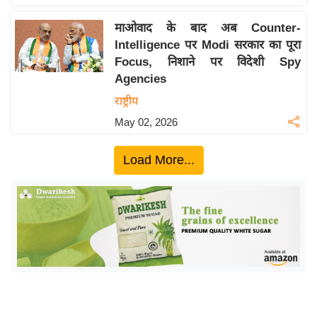
ख्सि
य
माओवाद के बाद अब Counter-
त
Intelligence पर Modi सरकार का पूरा
Focus, निशाने पर विदेशी Spy
यं
Agencies
ग
इं
राष्ट्रीय
डि
May 02, 2026
या
सा
Load More...
हि
त्य
ज
ग
त
ऑ
टो
व