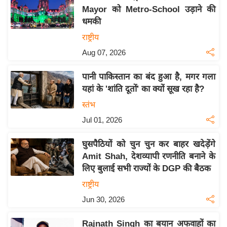
Mayor को Metro-School उड़ाने की
य
धमकी
बि
राष्ट्रीय
ज़
Aug 07, 2026
ने
स
पानी पाकिस्तान का बंद हुआ है, मगर गला
उ
यहां के 'शांति दूतों' का क्यों सूख रहा है?
द्यो
स्तंभ
ग
Jul 01, 2026
ज
ग
घुसपैठियों को चुन चुन कर बाहर खदेड़ेंगे
त
Amit Shah, देशव्यापी रणनीति बनाने के
वि
लिए बुलाई सभी राज्यों के DGP की बैठक
शे
राष्ट्रीय
ष
Jun 30, 2026
ज्ञ
रा
Rajnath Singh का बयान अफवाहों का