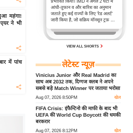
प्रभावित किया। IMD ने अगले 2 घंटों में
आंधी-तूफान व और बारिश का अनुमान
जताते हुए कई राज्यों के लिए 'रेड अलर्ट'
ुआ महंगा!
जारी किया है, जो सक्रिय मॉनसून ट्रफ़ और
एयर ने भी
चक्रवाती हवाओं के घेरे का परिणाम है,
जिससे यातायात बाधित होने के साथ-साथ
सफदरजंग अस्पताल में भी जलभराव की
स्थिति बनी।
VIEW ALL SHORTS
र में पांच
लेटेस्ट न्यूज़
Vinicius Junior और Real Madrid का
साथ अब 2032 तक, दिग्गज क्लब ने अपने
सबसे बड़े Match Winner पर जताया भरोसा
Aug 07, 2026 8:50PM
खेल
FIFA Crisis: इंफैन्टिनो की माफी के बाद भी
UEFA की World Cup Boycott की धमकी
बरकरार
Aug 07, 2026 8:12PM
खेल