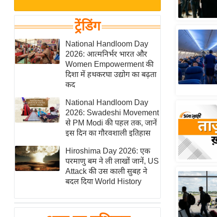
बजट
Hindi
खेल
News
ट्रेंडिंग
क्रिकेट
Hindi
National Handloom Day
IPL
2026: आत्मनिर्भर भारत और
Videos
2026
Women Empowerment की
क्राइम
दिशा में हथकरघा उद्योग का बढ़ता
कद
ई-पेपर
National Handloom Day
मिसाल बेमिसाल
2026: Swadeshi Movement
शख्सियत
से PM Modi की पहल तक, जानें
यंग इंडिया
इस दिन का गौरवशाली इतिहास
साहित्य जगत
Hiroshima Day 2026: एक
परमाणु बम ने ली लाखों जानें, US
ऑटो वर्ल्ड
Attack की उस काली सुबह ने
न्यूज ब्रीफ
बदल दिया World History
मनोरंजन जगत
बॉलीवुड