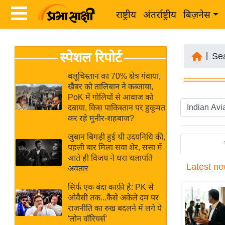
राष्ट्रीय
अंतर्राष्ट्रीय
बिज़नेस
Latest
ता
स्पेशल रिपोर्ट
News
|
Se
ज़ा
in
ख
बलूचिस्तान का 70% क्षेत्र गंवाया,
Hindi
खैबर को तालिबान ने कब्जाया,
ब
PoK में गोलियों से आवाज को
र
दबाया, किस पाकिस्तान पर हुकूमत
Hindi
कर रहे मुनीर-शहबाज?
राष्ट्रीय
News
अंतर्राष्ट्रीय
जुबान बिगड़ी हुई थी उदयनिधि की,
Live
पहली बार मिला सवा शेर, सत्ता में
बिज़नेस
आते ही विजय ने धरा थलापति
Latest
ne
उद्योग
अवतार
Breaking
जगत
News in
सिर्फ एक बंदा काफ़ी है: PK से
विशेषज्ञ
ओवैसी तक...कैसे अकेले दम पर
Hindi
राजनीति का रुख बदलने में लगे ये
राय
'लोन वॉरियर्स'