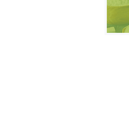
स्तंभ
एम.
आर.
आई.
चाय पर
समीक्षा
धर्म
ज्योतिष
प्रभु
महिमा/
धर्मस्थल
व्रत
त्योहार
राशिफल
विशेष