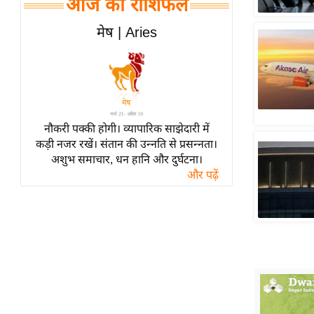
आज का राशिफल
हॉलीवुड
फिल्म समीक्षा
मेष | Aries
Breaking
News
लाइफस्टाइल
टेक्नॉलॉजी
नौकरी पक्की होगी। व्यापारिक साझेदारी में
ब्यूटी/फैशन
कड़ी नजर रखें। संतान की उन्नति से प्रसन्नता।
घरेलू नुस्खे
अशुभ समाचार, धन हानि और दुर्घटना।
और पढ़ें
पर्यटन स्थल
फिटनेस मंत्रा
रिलेशनशिप
राजनीति
विश्लेषण
समसामयिक
मातृभूमि