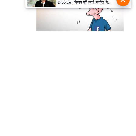
Divorce | विजय की पत्नी संगीता ने
वापस ली तलाक की अर्जी, कोर्ट ने मामले
को किया निपटाया
हमसे सम्पर्क करें
प्रथम तल, 12-अजीत सिंह हाउस,
डीडीए कॉम्पलेक्स, युसूफ सराय,
नई दिल्ली-110049
दूरभाषः- 011-26866034
ईमेल-
edit@prabhasakshi.com
Contact Editor