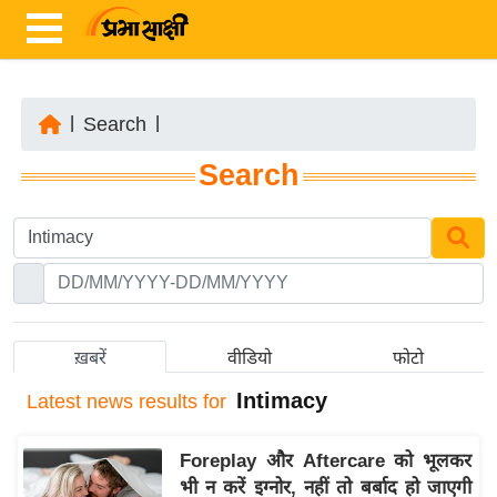
|
Search
|
ता
Search
ज़ा
ख
ब
र
रा
ष्ट्री
ख़बरें
वीडियो
फोटो
य
Intimacy
Latest
news results for
अं
त
Foreplay और Aftercare को भूलकर
र्रा
भी न करें इग्नोर, नहीं तो बर्बाद हो जाएगी
ष्ट्री