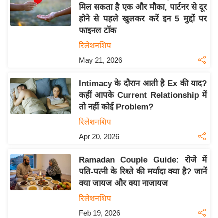
य
मिल सकता है एक और मौका, पार्टनर से दूर
ब
होने से पहले खुलकर करें इन 5 मुद्दों पर
ज
फाइनल टॉक
ट
रिलेशनशिप
खे
May 21, 2026
ल
Intimacy के दौरान आती है Ex की याद?
क्रि
कहीं आपके Current Relationship में
के
तो नहीं कोई Problem?
ट
रिलेशनशिप
I
Apr 20, 2026
P
L
Ramadan Couple Guide: रोजे में
2
पति-पत्नी के रिश्ते की मर्यादा क्या है? जानें
0
क्या जायज और क्या नाजायज
2
रिलेशनशिप
6
Feb 19, 2026
क्रा