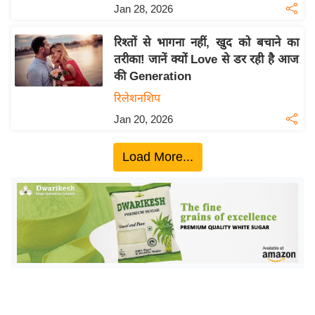
ख्सि
Jan 28, 2026
य
त
रिश्तों से भागना नहीं, खुद को बचाने का
तरीका! जानें क्यों Love से डर रही है आज
यं
की Generation
ग
रिलेशनशिप
इं
डि
Jan 20, 2026
या
Load More...
सा
हि
त्य
ज
ग
त
ऑ
टो
व