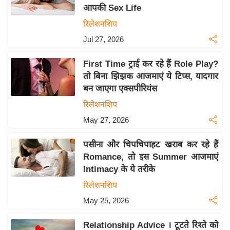
आपकी Sex Life
य
रिलेशनशिप
बि
Jul 27, 2026
ज़
ने
First Time ट्राई कर रहे हैं Role Play?
स
तो बिना झिझक आजमाएं ये टिप्स, यादगार
उ
बन जाएगा एक्सपीरियंस
द्यो
रिलेशनशिप
ग
May 27, 2026
ज
ग
पसीना और चिपचिपाहट खराब कर रहे हैं
त
Romance, तो इस Summer आजमाएं
वि
Intimacy के ये तरीके
शे
रिलेशनशिप
ष
May 25, 2026
ज्ञ
रा
Relationship Advice । टूटते रिश्ते को