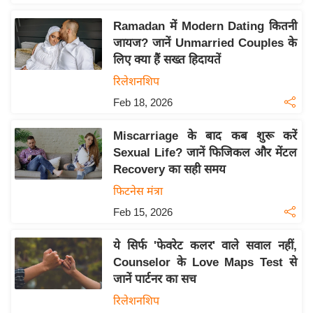
इ
Ramadan में Modern Dating कितनी
म
जायज? जानें Unmarried Couples के
ई
लिए क्या हैं सख्त हिदायतें
-
रिलेशनशिप
पे
Feb 18, 2026
प
र
Miscarriage के बाद कब शुरू करें
मि
Sexual Life? जानें फिजिकल और मेंटल
सा
Recovery का सही समय
ल
फिटनेस मंत्रा
Feb 15, 2026
बे
मि
ये सिर्फ 'फेवरेट कलर' वाले सवाल नहीं,
सा
Counselor के Love Maps Test से
ल
जानें पार्टनर का सच
श
रिलेशनशिप