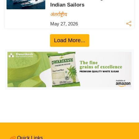
Indian Sailors
य
अंतर्राष्ट्रीय
बि
May 27, 2026
ज़
ने
Load More...
स
उ
द्यो
ग
ज
ग
त
वि
शे
ष
ज्ञ
रा
Quick Links