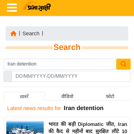
|
Search
|
ता
Search
ज़ा
ख
ब
र
रा
ष्ट्री
ख़बरें
वीडियो
फोटो
य
Iran detention
Latest
news results for
अं
त
भारत की बड़ी Diplomatic जीत, Iran
र्रा
की कैद से महीनों बाद सुरक्षित लौटे 10
ष्ट्री