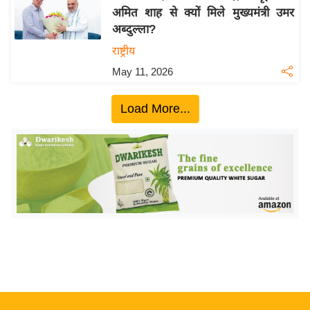
अमित शाह से क्यों मिले मुख्यमंत्री उमर
य
अब्दुल्ला?
बि
राष्ट्रीय
ज़
May 11, 2026
ने
स
Load More...
उ
द्यो
ग
ज
ग
त
वि
शे
ष
ज्ञ
रा