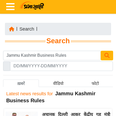
|
Search
|
ता
Search
ज़ा
ख
ब
र
रा
ष्ट्री
ख़बरें
वीडियो
फोटो
य
Jammu Kashmir
Latest
news results for
अं
Business Rules
त
र्रा
अचानक दिल्ली आकर केंद्रीय गृह मंत्री
ष्ट्री