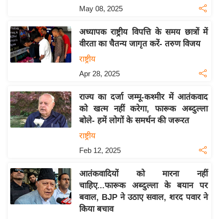
य
May 08, 2025
ब
ज
अध्यापक राष्ट्रीय विपत्ति के समय छात्रों में
ट
वीरता का चैतन्य जागृत करें- तरुण विजय
खे
राष्ट्रीय
ल
Apr 28, 2025
क्रि
राज्य का दर्जा जम्मू-कश्मीर में आतंकवाद
के
को खत्म नहीं करेगा, फारूक अब्दुल्ला
ट
बोले- हमें लोगों के समर्थन की जरूरत
I
राष्ट्रीय
P
Feb 12, 2025
L
2
आतंकवादियों को मारना नहीं
0
चाहिए...फारूक अब्दुल्ला के बयान पर
2
बवाल, BJP ने उठाए सवाल, शरद पवार ने
6
किया बचाव
क्रा