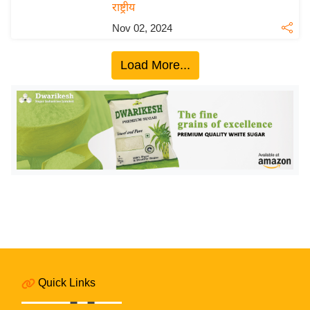
राष्ट्रीय
इ
Nov 02, 2024
म
ई
Load More...
-
पे
प
र
मि
सा
ल
बे
मि
सा
ल
Quick Links
श