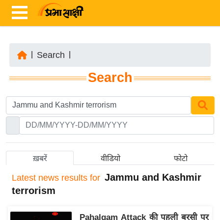
|
Search
|
ता
Search
ज़ा
ख
ब
र
रा
ष्ट्री
ख़बरें
वीडियो
फोटो
य
Jammu and Kashmir
Latest
news results for
अं
terrorism
त
र्रा
Pahalgam Attack की पहली बरसी पर
ष्ट्री