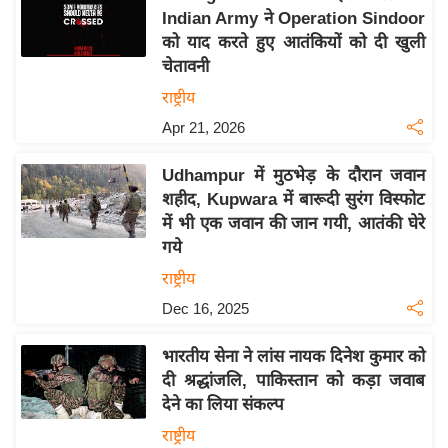
Indian Army ने Operation Sindoor
य
को याद करते हुए आतंकियों को दी खुली
बि
चेतावनी
ज़
राष्ट्रीय
ने
Apr 21, 2026
स
उ
Udhampur में मुठभेड़ के दौरान जवान
द्यो
शहीद, Kupwara में बारूदी सुरंग विस्फोट
ग
में भी एक जवान की जान गयी, आतंकी घेरे
ज
गये
ग
राष्ट्रीय
त
Dec 16, 2025
वि
शे
भारतीय सेना ने लांस नायक दिनेश कुमार को
ष
दी श्रद्धांजलि, पाकिस्तान को कड़ा जवाब
ज्ञ
देने का लिया संकल्प
रा
राष्ट्रीय