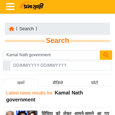
|
Search
|
ता
Search
ज़ा
ख
ब
र
रा
ष्ट्री
ख़बरें
वीडियो
फोटो
य
Kamal Nath
Latest
news results for
अं
government
त
र्रा
सिंधिया को लेकर आमने-सामने आ गए
ष्ट्री