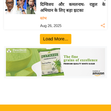
दिग्विजय और कमलनाथ- राहुल के
य
अभियान के लिए बड़ा झटका
बि
स्तंभ
ज़
Aug 26, 2025
ने
स
Load More...
उ
द्यो
ग
ज
ग
त
वि
शे
ष
ज्ञ
रा