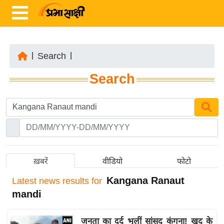
|
Search
|
ता
Search
ज़ा
ख
ब
र
रा
ष्ट्री
ख़बरें
वीडियो
फोटो
य
Kangana Ranaut
Latest
news results for
अं
mandi
त
र्रा
जनता का दर्द भूलीं सांसद कंगना! खुद के
ष्ट्री