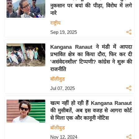
नुकसान पर बयां की पीड़ा, विरोध में लगे
य
नारे
बि
राष्ट्रीय
ज़
Sep 19, 2025
ने
स
Kangana Ranaut ने मंडी में आपदा
उ
प्रभावित क्षेत्र का किया दौरा, फिर कर दी
द्यो
'असंवेदनशील' टिप्पणी? कांग्रेस ने शुरू की
ग
राजनीति
ज
बॉलीवुड
ग
Jul 07, 2025
त
वि
खत्म नहीं हो रही हैं Kangana Ranaut
शे
की मुसीबतें, अब इस वजह से आगरा कोर्ट
ष
से मिला एक और कानूनी नोटिस
ज्ञ
बॉलीवुड
रा
Nov 12, 2024