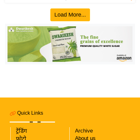
य
ब
Load More...
ज
ट
खे
ल
क्रि
के
ट
I
P
L
2
Quick Links
0
2
6
ट्रेंडिंग
Archive
About us
फोटो
क्रा