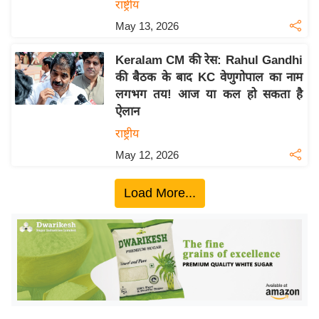
ख्सि
राष्ट्रीय
य
May 13, 2026
त
Keralam CM की रेस: Rahul Gandhi
यं
की बैठक के बाद KC वेणुगोपाल का नाम
ग
लगभग तय! आज या कल हो सकता है
इं
ऐलान
डि
राष्ट्रीय
या
May 12, 2026
सा
हि
Load More...
त्य
ज
ग
त
ऑ
टो
व