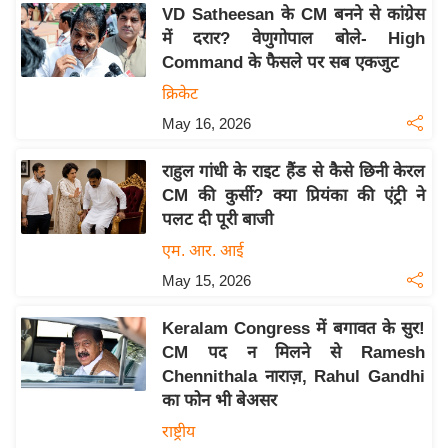
य
VD Satheesan के CM बनने से कांग्रेस
ब
में दरार? वेणुगोपाल बोले- High
ज
Command के फैसले पर सब एकजुट
ट
क्रिकेट
खे
May 16, 2026
ल
राहुल गांधी के राइट हैंड से कैसे छिनी केरल
क्रि
CM की कुर्सी? क्या प्रियंका की एंट्री ने
के
पलट दी पूरी बाजी
ट
एम. आर. आई
I
May 15, 2026
P
L
Keralam Congress में बगावत के सुर!
2
CM पद न मिलने से Ramesh
0
Chennithala नाराज़, Rahul Gandhi
2
का फोन भी बेअसर
6
राष्ट्रीय
क्रा