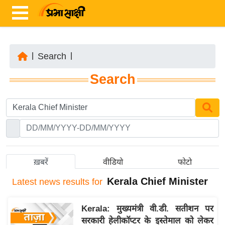
|
Search
|
ता
Search
ज़ा
ख
ब
र
रा
ष्ट्री
ख़बरें
वीडियो
फोटो
य
Kerala Chief Minister
Latest
news results for
अं
त
Kerala: मुख्यमंत्री वी.डी. सतीशन पर
र्रा
सरकारी हेलीकॉप्टर के इस्तेमाल को लेकर
ष्ट्री