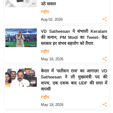
उठे सवाल
य
राष्ट्रीय
बि
Aug 02, 2026
ज़
ने
VD Satheesan ने संभाली Keralam
स
की कमान, PM Modi का Tweet- केंद्र
उ
सरकार हर संभव सहयोग को तैयार
द्यो
राष्ट्रीय
ग
May 18, 2026
ज
ग
केरल में 'सतीशन राज' का आगाज़! VD
त
Satheesan ने ली मुख्यमंत्री पद की
वि
शपथ, एक दशक बाद UDF की सत्ता में
शे
वापसी
ष
राष्ट्रीय
ज्ञ
May 18, 2026
रा