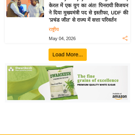
केरल में एक युग का अंत! पिनरायी विजयन
य
ने दिया मुख्यमंत्री पद से इस्तीफा, UDF की
बि
'प्रचंड जीत' से राज्य में सत्ता परिवर्तन
ज़
राष्ट्रीय
ने
May 04, 2026
स
उ
Load More...
द्यो
ग
ज
ग
त
वि
शे
ष
ज्ञ
रा