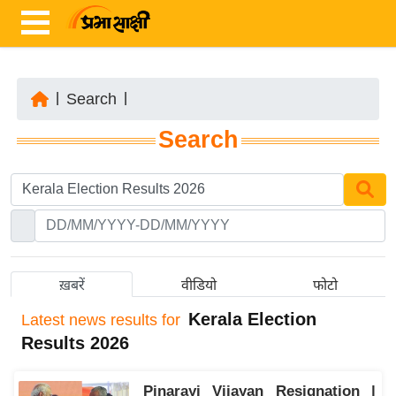
|
Search
|
ता
Search
ज़ा
ख
ब
र
रा
ष्ट्री
ख़बरें
वीडियो
फोटो
य
Kerala Election
Latest
news results for
अं
Results 2026
त
र्रा
Pinarayi Vijayan Resignation |
ष्ट्री