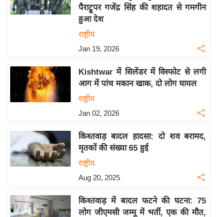
पैराट्रूपर गजेंद्र सिंह की शहादत से गमगीन
य
हुआ देश
बि
राष्ट्रीय
ज़
Jan 19, 2026
ने
स
Kishtwar में सिलेंडर में विस्फोट से लगी
उ
आग में पांच मकान खाक, दो लोग घायल
द्यो
राष्ट्रीय
ग
Jan 02, 2026
ज
ग
किश्तवाड़ बादल हादसा: दो शव बरामद,
त
मृतकों की संख्या 65 हुई
वि
राष्ट्रीय
शे
Aug 20, 2025
ष
ज्ञ
किश्तवाड़ में बादल फटने की घटना: 75
रा
लोग जीएमसी जम्मू में भर्ती, एक की मौत,