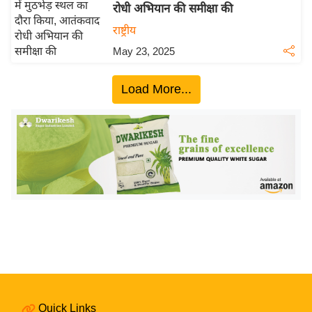
ख्सि
रोधी अभियान की समीक्षा की
य
राष्ट्रीय
त
May 23, 2025
यं
ग
Load More...
इं
डि
या
सा
हि
त्य
ज
ग
त
ऑ
टो
व
Quick Links