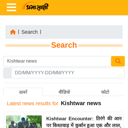
|
Search
|
ता
Search
ज़ा
ख
ब
र
रा
ष्ट्री
ख़बरें
वीडियो
फोटो
य
Kishtwar news
Latest
news results for
अं
त
Kishtwar Encounter: तिरंगे की आन
र्रा
पर किश्तवाड़ में कुर्बान हुआ एक और लाल,
ष्ट्री