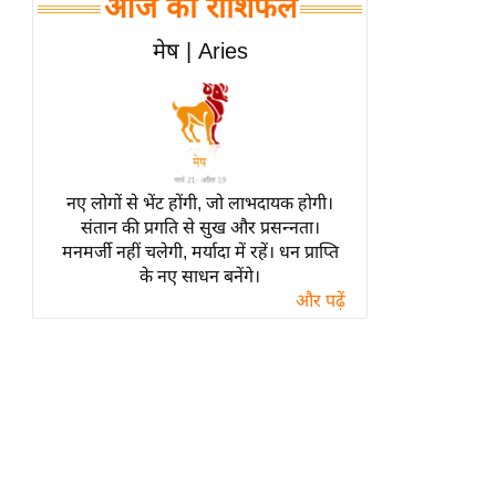
आज का राशिफल
हॉलीवुड
फिल्म समीक्षा
मेष | Aries
Breaking
News
लाइफस्टाइल
टेक्नॉलॉजी
नए लोगों से भेंट होंगी, जो लाभदायक होगी।
ब्यूटी/फैशन
संतान की प्रगति से सुख और प्रसन्नता।
घरेलू नुस्खे
मनमर्जी नहीं चलेगी, मर्यादा में रहें। धन प्राप्ति
के नए साधन बनेंगे।
पर्यटन स्थल
और पढ़ें
फिटनेस मंत्रा
रिलेशनशिप
राजनीति
विश्लेषण
समसामयिक
मातृभूमि