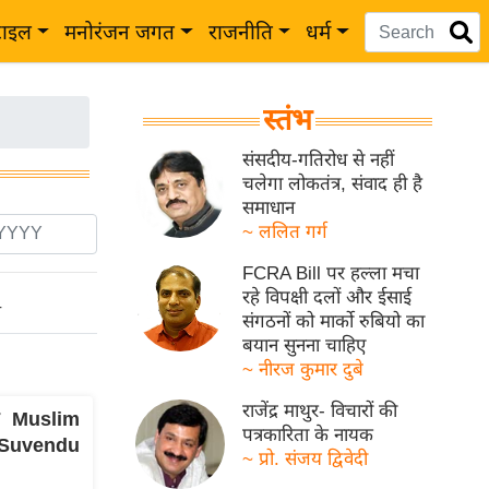
टाइल
मनोरंजन जगत
राजनीति
धर्म
स्तंभ
संसदीय-गतिरोध से नहीं
चलेगा लोकतंत्र, संवाद ही है
समाधान
~ ललित गर्ग
FCRA Bill पर हल्ला मचा
रहे विपक्षी दलों और ईसाई
ो
संगठनों को मार्को रुबियो का
बयान सुनना चाहिए
~ नीरज कुमार दुबे
राजेंद्र माथुर- विचारों की
र Muslim
पत्रकारिता के नायक
ः Suvendu
~ प्रो. संजय द्विवेदी