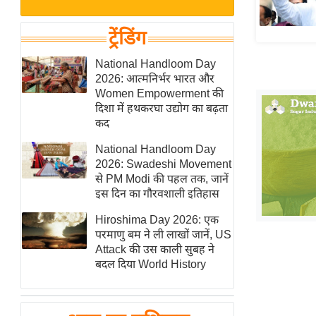
बजट
Hindi
खेल
News
ट्रेंडिंग
क्रिकेट
Hindi
National Handloom Day
IPL
2026: आत्मनिर्भर भारत और
Videos
2026
Women Empowerment की
क्राइम
दिशा में हथकरघा उद्योग का बढ़ता
कद
ई-पेपर
National Handloom Day
मिसाल बेमिसाल
2026: Swadeshi Movement
शख्सियत
से PM Modi की पहल तक, जानें
यंग इंडिया
इस दिन का गौरवशाली इतिहास
साहित्य जगत
Hiroshima Day 2026: एक
परमाणु बम ने ली लाखों जानें, US
ऑटो वर्ल्ड
Attack की उस काली सुबह ने
न्यूज ब्रीफ
बदल दिया World History
मनोरंजन जगत
बॉलीवुड