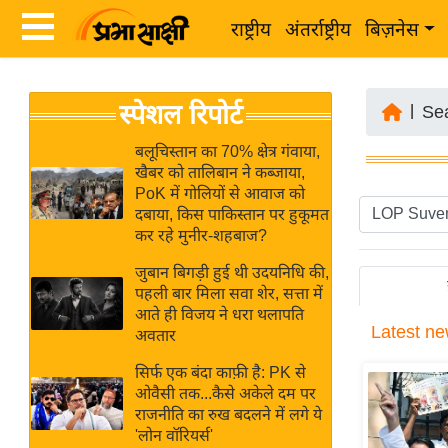
राष्ट्रीय
अंतर्राष्ट्रीय
बिज़नेस
Latest
ता
स्पेशल रिपोर्ट
News
|
Se
ज़ा
in
ख
बलूचिस्तान का 70% क्षेत्र गंवाया,
Hindi
खैबर को तालिबान ने कब्जाया,
ब
PoK में गोलियों से आवाज को
र
दबाया, किस पाकिस्तान पर हुकूमत
Hindi
कर रहे मुनीर-शहबाज?
राष्ट्रीय
News
अंतर्राष्ट्रीय
जुबान बिगड़ी हुई थी उदयनिधि की,
Live
पहली बार मिला सवा शेर, सत्ता में
बिज़नेस
आते ही विजय ने धरा थलापति
Latest
ne
उद्योग
अवतार
Breaking
जगत
News in
सिर्फ एक बंदा काफ़ी है: PK से
विशेषज्ञ
ओवैसी तक...कैसे अकेले दम पर
Hindi
राजनीति का रुख बदलने में लगे ये
राय
'लोन वॉरियर्स'