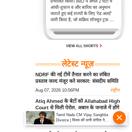
प्रभावित किया। IMD ने अगले 2 घंटों में
आंधी-तूफान व और बारिश का अनुमान
जताते हुए कई राज्यों के लिए 'रेड अलर्ट'
जारी किया है, जो सक्रिय मॉनसून ट्रफ़ और
चक्रवाती हवाओं के घेरे का परिणाम है,
जिससे यातायात बाधित होने के साथ-साथ
सफदरजंग अस्पताल में भी जलभराव की
स्थिति बनी।
VIEW ALL SHORTS
लेटेस्ट न्यूज़
NDRF की नई टीमें तैनात करने का लंबित
प्रस्ताव जल्द मंजूर करे सरकार: संसदीय समिति
Aug 07, 2026 10:56PM
राष्ट्रीय
Atiq Ahmed के बेटों को Allahabad High
Court से मिली पेरोल, अबान के जनाजे में होंगे
शामिल
Tamil Nadu CM Vijay Sanghita
Divorce | विजय की पत्नी संगीता ने
Aug 07, 2026 10:56PM
राष्ट्रीय
वापस ली तलाक की अर्जी, कोर्ट ने मामले
को किया निपटाया