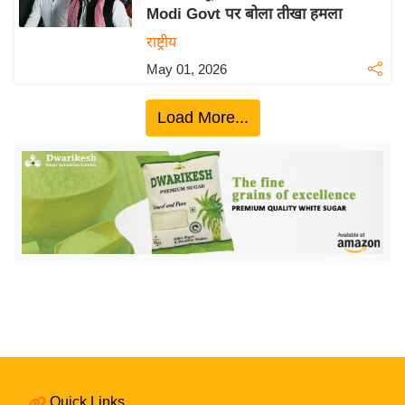
Modi Govt पर बोला तीखा हमला
य
राष्ट्रीय
बि
May 01, 2026
ज़
ने
Load More...
स
उ
द्यो
ग
ज
ग
त
वि
शे
ष
ज्ञ
रा
Quick Links