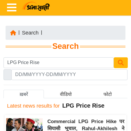
|
Search
|
ता
Search
ज़ा
ख
ब
र
रा
ष्ट्री
ख़बरें
वीडियो
फोटो
य
LPG Price Rise
Latest
news results for
अं
त
Commercial LPG Price Hike पर
र्रा
सियासी भूचाल, Rahul-Akhilesh ने
ष्ट्री