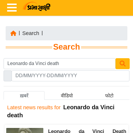
|
Search
|
ता
Search
ज़ा
ख
ब
र
रा
ष्ट्री
ख़बरें
वीडियो
फोटो
य
Leonardo da Vinci
Latest
news results for
अं
death
त
र्रा
Leonardo da Vinci Death
ष्ट्री