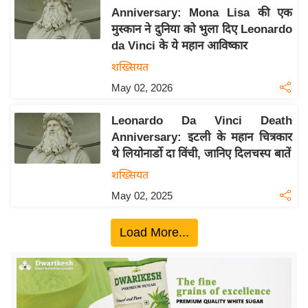
Anniversary: Mona Lisa की एक
य
मुस्कान ने दुनिया को भुला दिए Leonardo
बि
da Vinci के ये महान आविष्कार
ज़
शख्सियत
ने
May 02, 2026
स
उ
Leonardo Da Vinci Death
द्यो
Anniversary: इटली के महान चित्रकार
ग
थे लियोनार्डो दा विंची, जानिए दिलचस्प बातें
ज
शख्सियत
ग
May 02, 2025
त
वि
Load More...
शे
ष
ज्ञ
रा