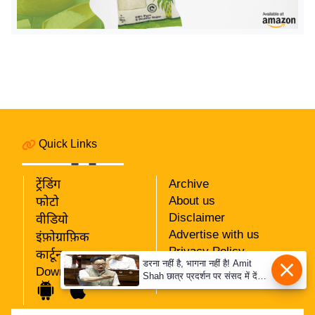
य
ब
ज
ट
खे
ल
क्रि
के
Quick Links
ट
I
ट्रेंडिंग
Archive
P
About us
फोटो
Disclaimer
L
वीडियो
Advertise with us
इंफ़ोग्राफ़िक
2
Privacy Policy
कार्टून
0
डरना नहीं है, भागना नहीं है! Amit
RSS
Download App
2
Shah छात्र प्रदर्शन पर संसद में देंगे
Our Team
जवाब, सरकार का विपक्ष को संदेश
6
क्रा