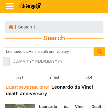
|
Search
|
ता
Search
ज़ा
ख
ब
र
रा
ष्ट्री
ख़बरें
वीडियो
फोटो
य
Leonardo da Vinci
Latest
news results for
अं
death anniversary
त
र्रा
Leonardo da Vinci Death
ष्ट्री