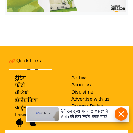
य
ब
ज
ट
खे
ल
क्रि
के
Quick Links
ट
I
ट्रेंडिंग
Archive
P
About us
फोटो
Disclaimer
L
वीडियो
Advertise with us
इंफ़ोग्राफ़िक
2
Privacy Policy
कार्टून
0
डिजिटल सुरक्षा पर जोर: MeitY ने
RSS
Download App
2
Meta को दिया निर्देश, कंटेंट मॉडरेशन
Our Team
मजबूत करे
6
क्रा