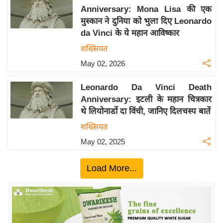
Anniversary: Mona Lisa की एक
य
मुस्कान ने दुनिया को भुला दिए Leonardo
बि
da Vinci के ये महान आविष्कार
ज़
शख्सियत
ने
May 02, 2026
स
उ
Leonardo Da Vinci Death
द्यो
Anniversary: इटली के महान चित्रकार
ग
थे लियोनार्डो दा विंची, जानिए दिलचस्प बातें
ज
शख्सियत
ग
May 02, 2025
त
वि
Load More...
शे
ष
ज्ञ
रा