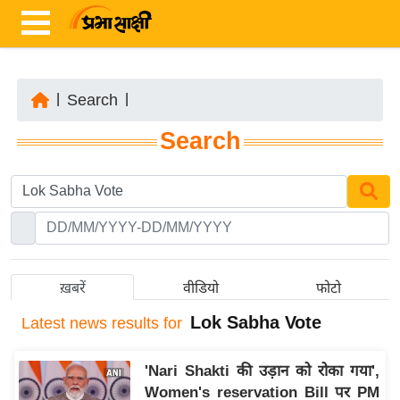
|
Search
|
ता
Search
ज़ा
ख
ब
र
रा
ष्ट्री
ख़बरें
वीडियो
फोटो
य
Lok Sabha Vote
Latest
news results for
अं
त
'Nari Shakti की उड़ान को रोका गया',
र्रा
Women's reservation Bill पर PM
ष्ट्री