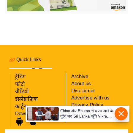
इ
म
ई
-
पे
प
र
Quick Links
मि
सा
ट्रेंडिंग
Archive
ल
About us
फोटो
Disclaimer
वीडियो
बे
Advertise with us
इंफ़ोग्राफ़िक
मि
Privacy Policy
कार्टून
सा
China और Bhutan से वापस आने के
RSS
Download App
तुरंत बाद Sri Lanka पहुँचे Vikram
ल
Our Team
Misri, भारत के जबरदस्त दाँव से
श
दुनिया हुई हैरान