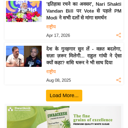
य
'इतिहास रचने का अवसर', Nari Shakti
ब
Vandan Bill पर Vote से पहले PM
ज
Modi ने सभी दलों से मांगा समर्थन
ट
राष्ट्रीय
खे
Apr 17, 2026
ल
देश के गुनहगार सुन लें - वक़्त बदलेगा,
क्रि
सज़ा ज़रूर मिलेगी... राहुल गांधी ने ऐसा
के
क्यों कहा? शशि थरूर ने भी साथ दिया
ट
राष्ट्रीय
I
Aug 08, 2025
P
L
Load More...
2
0
2
6
क्रा