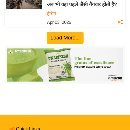
अब भी वहां पहले जैसी गैंगवार होती है?
य
ट्रेंडिंग
बि
Apr 03, 2026
ज़
ने
Load More...
स
उ
द्यो
ग
ज
ग
त
वि
शे
ष
ज्ञ
रा
Quick Links