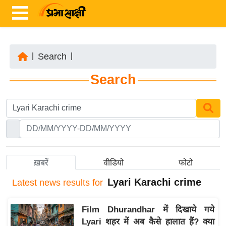
|
Search
|
ता
Search
ज़ा
ख
ब
र
रा
ष्ट्री
ख़बरें
वीडियो
फोटो
य
Lyari Karachi crime
Latest
news results for
अं
त
Film Dhurandhar में दिखाये गये
र्रा
Lyari शहर में अब कैसे हालात हैं? क्या
ष्ट्री