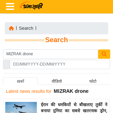
|
Search
|
ता
Search
ज़ा
ख
ब
र
रा
ष्ट्री
ख़बरें
वीडियो
फोटो
य
MIZRAK drone
Latest
news results for
अं
त
ईरान की धमकियों से बौखलाए तुर्की ने
र्रा
बनाया दुनिया का सबसे खतरनाक ड्रोन,
ष्ट्री