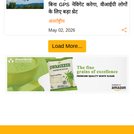
बिना GPS नेविगेट करेगा, वीआईपी लोगों
य
के लिए बड़ा थ्रेट
बि
अंतर्राष्ट्रीय
ज़
May 02, 2026
ने
स
Load More...
उ
द्यो
ग
ज
ग
त
वि
शे
ष
ज्ञ
रा