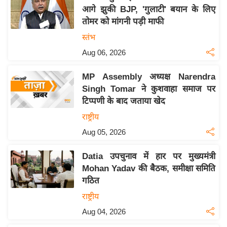
आगे झुकी BJP, 'गुलाटी' बयान के लिए
य
तोमर को मांगनी पड़ी माफी
बि
स्तंभ
ज़
Aug 06, 2026
ने
स
MP Assembly अध्यक्ष Narendra
उ
Singh Tomar ने कुशवाहा समाज पर
द्यो
टिप्पणी के बाद जताया खेद
ग
राष्ट्रीय
ज
Aug 05, 2026
ग
त
Datia उपचुनाव में हार पर मुख्यमंत्री
वि
Mohan Yadav की बैठक, समीक्षा समिति
शे
गठित
ष
राष्ट्रीय
ज्ञ
Aug 04, 2026
रा