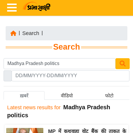
|
Search
|
ता
Search
ज़ा
ख
ब
र
रा
ष्ट्री
ख़बरें
वीडियो
फोटो
य
Madhya Pradesh
Latest
news results for
अं
politics
त
र्रा
MP में कुशवाहा वोट बैंक की ताकत के
ष्ट्री