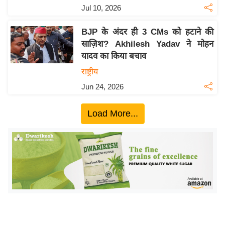
ख्सि
Jul 10, 2026
य
त
BJP के अंदर ही 3 CMs को हटाने की
साज़िश? Akhilesh Yadav ने मोहन
यं
यादव का किया बचाव
ग
इं
राष्ट्रीय
डि
Jun 24, 2026
या
सा
Load More...
हि
त्य
ज
ग
त
ऑ
टो
व