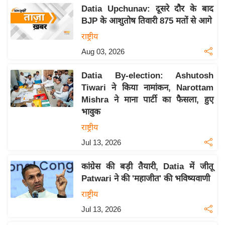
य
Datia Upchunav: दूसरे दौर के बाद
ब
BJP के आशुतोष तिवारी 875 मतों से आगे
ज
राष्ट्रीय
ट
Aug 03, 2026
खे
ल
Datia By-election: Ashutosh
Tiwari ने किया नामांकन, Narottam
क्रि
Mishra ने माना पार्टी का फैसला, हुए
के
भावुक
ट
राष्ट्रीय
I
Jul 13, 2026
P
L
कांग्रेस की बड़ी तैयारी, Datia में जीतू
2
Patwari ने की 'महाजीत' की भविष्यवाणी
0
राष्ट्रीय
2
6
Jul 13, 2026
क्रा